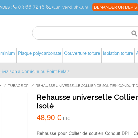
03 66 72 16 81
NDES :
(Lun. Vend. 8h-18h)
DEMANDER UN DEVIS
luminium
Plaque polycarbonate
Couverture toiture
Isolation toiture
A
Livraison à domicile ou Point Relais
I
/
TUBAGE DPI
/
REHAUSSE UNIVERSELLE COLLIER DE SOUTIEN CONDUIT D
Rehausse universelle Collier
Isolé
48,90 €
TTC
Rehausse pour Collier de soutien Conduit DPI - Cet