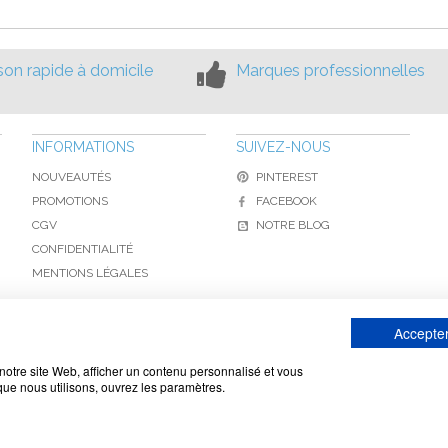
ison rapide à domicile
Marques professionnelles
INFORMATIONS
SUIVEZ-NOUS
NOUVEAUTÉS
PINTEREST
PROMOTIONS
FACEBOOK
CGV
NOTRE BLOG
CONFIDENTIALITÉ
MENTIONS LÉGALES
Accepter
www.toiture-online.com © 2010-2026 / Agymat SARL
notre site Web, afficher un contenu personnalisé et vous
 que nous utilisons, ouvrez les paramètres.