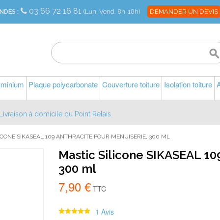
03 66 72 16 81
NDES :
(Lun. Vend. 8h-18h)
DEMANDER UN DEVIS
luminium
Plaque polycarbonate
Couverture toiture
Isolation toiture
A
Livraison à domicile ou Point Relais
ICONE SIKASEAL 109 ANTHRACITE POUR MENUISERIE, 300 ML
Mastic Silicone SIKASEAL 10
300 ml
7,90 €
TTC
1 Avis