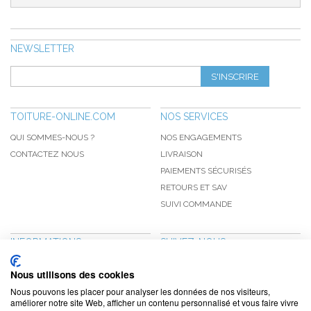
NEWSLETTER
S'INSCRIRE
TOITURE-ONLINE.COM
NOS SERVICES
QUI SOMMES-NOUS ?
NOS ENGAGEMENTS
CONTACTEZ NOUS
LIVRAISON
PAIEMENTS SÉCURISÉS
RETOURS ET SAV
SUIVI COMMANDE
INFORMATIONS
SUIVEZ-NOUS
NOUVEAUTÉS
PINTEREST
Nous utilisons des cookies
PROMOTIONS
FACEBOOK
Nous pouvons les placer pour analyser les données de nos visiteurs,
CGV
NOTRE BLOG
améliorer notre site Web, afficher un contenu personnalisé et vous faire vivre