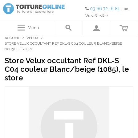
03 66 72 16 81
(Lun.
Vend. 8h-18h)
Menu
ACCUEIL
/
VELUX
/
STORE VELUX OCCULTANT REF DKL-S C04 COULEUR BLANC/BEIGE
(1085), LE STORE
Store Velux occultant Ref DKL-S
C04 couleur Blanc/beige (1085), le
store