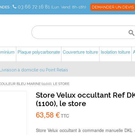
03 66 72 16 81
NDES :
(Lun. Vend. 8h-18h)
DEMANDER UN DEVIS
luminium
Plaque polycarbonate
Couverture toiture
Isolation toiture
A
Livraison à domicile ou Point Relais
OULEUR BLEU MARINE (1100), LE STORE
Store Velux occultant Ref D
(1100), le store
63,58 €
TTC
Store Velux occultant à commande manuelle DKL 