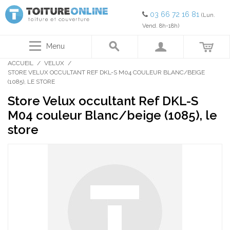
03 66 72 16 81
(Lun.
Vend. 8h-18h)
Menu
ACCUEIL
/
VELUX
/
STORE VELUX OCCULTANT REF DKL-S M04 COULEUR BLANC/BEIGE
(1085), LE STORE
Store Velux occultant Ref DKL-S
M04 couleur Blanc/beige (1085), le
store