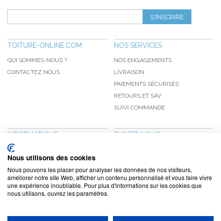
S'INSCRIRE
TOITURE-ONLINE.COM
NOS SERVICES
QUI SOMMES-NOUS ?
NOS ENGAGEMENTS
CONTACTEZ NOUS
LIVRAISON
PAIEMENTS SÉCURISÉS
RETOURS ET SAV
SUIVI COMMANDE
INFORMATIONS
SUIVEZ-NOUS
NOUVEAUTÉS
PINTEREST
Nous utilisons des cookies
PROMOTIONS
FACEBOOK
Nous pouvons les placer pour analyser les données de nos visiteurs,
CGV
NOTRE BLOG
améliorer notre site Web, afficher un contenu personnalisé et vous faire vivre
une expérience inoubliable. Pour plus d'informations sur les cookies que
CONFIDENTIALITÉ
nous utilisons, ouvrez les paramètres.
MENTIONS LÉGALES