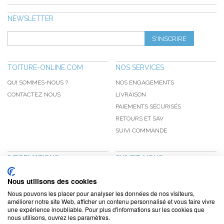
NEWSLETTER
S'INSCRIRE
TOITURE-ONLINE.COM
NOS SERVICES
QUI SOMMES-NOUS ?
NOS ENGAGEMENTS
CONTACTEZ NOUS
LIVRAISON
PAIEMENTS SÉCURISÉS
RETOURS ET SAV
SUIVI COMMANDE
INFORMATIONS
SUIVEZ-NOUS
NOUVEAUTÉS
PINTEREST
Nous utilisons des cookies
PROMOTIONS
FACEBOOK
Nous pouvons les placer pour analyser les données de nos visiteurs,
CGV
NOTRE BLOG
améliorer notre site Web, afficher un contenu personnalisé et vous faire vivre
une expérience inoubliable. Pour plus d'informations sur les cookies que
CONFIDENTIALITÉ
nous utilisons, ouvrez les paramètres.
MENTIONS LÉGALES