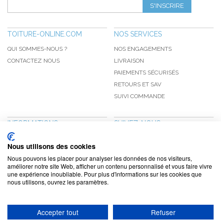
S'INSCRIRE
TOITURE-ONLINE.COM
NOS SERVICES
QUI SOMMES-NOUS ?
NOS ENGAGEMENTS
CONTACTEZ NOUS
LIVRAISON
PAIEMENTS SÉCURISÉS
RETOURS ET SAV
SUIVI COMMANDE
INFORMATIONS
SUIVEZ-NOUS
NOUVEAUTÉS
PINTEREST
Nous utilisons des cookies
PROMOTIONS
FACEBOOK
Nous pouvons les placer pour analyser les données de nos visiteurs,
CGV
NOTRE BLOG
améliorer notre site Web, afficher un contenu personnalisé et vous faire vivre
une expérience inoubliable. Pour plus d'informations sur les cookies que
CONFIDENTIALITÉ
nous utilisons, ouvrez les paramètres.
MENTIONS LÉGALES
Accepter tout
Refuser