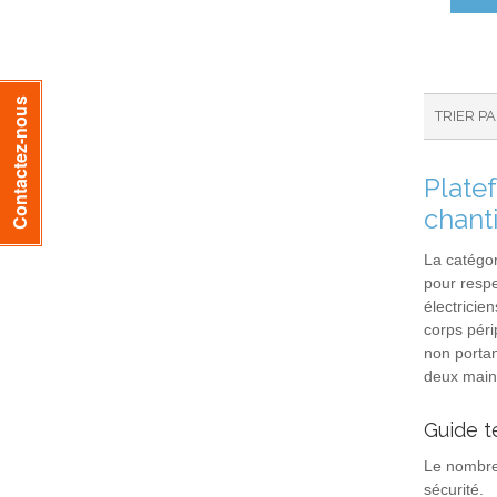
Contactez-nous
TRIER P
Plate
chant
La catégo
pour respe
électricie
corps péri
non portan
deux mains
Guide t
Le nombre 
sécurité.