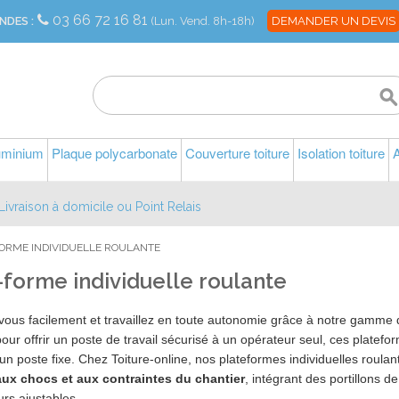
03 66 72 16 81
NDES :
(Lun. Vend. 8h-18h)
DEMANDER UN DEVIS
luminium
Plaque polycarbonate
Couverture toiture
Isolation toiture
A
Livraison à domicile ou Point Relais
ORME INDIVIDUELLE ROULANTE
-forme individuelle roulante
vous facilement et travaillez en toute autonomie grâce à notre gamme
ur offrir un poste de travail sécurisé à un opérateur seul, ces platefo
'un poste fixe. Chez Toiture-online, nos plateformes individuelles roula
aux chocs et aux contraintes du chantier
, intégrant des portillons 
urs ajustables.