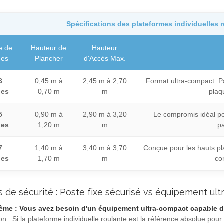
Spécifications des plateformes individuelles 
e de
Hauteur de
Hauteur
hes
Plancher
d'Accès Max.
3
0,45 m à
2,45 m à 2,70
Format ultra-compact. Pa
hes
0,70 m
m
plaq
5
0,90 m à
2,90 m à 3,20
Le compromis idéal po
hes
1,20 m
m
pa
7
1,40 m à
3,40 m à 3,70
Conçue pour les hauts pla
hes
1,70 m
m
co
s de sécurité : Poste fixe sécurisé vs équipement ul
ème : Vous avez besoin d'un équipement ultra-compact capable d'e
on : Si la plateforme individuelle roulante est la référence absolue pour