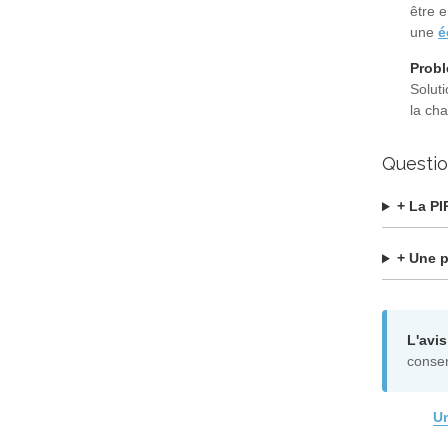
être e
une
é
Probl
Soluti
la ch
Questio
+ La PI
+ Une p
L'avis
conserv
Un