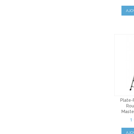
AJO
Plate-
Rou
Maste
1
AJO