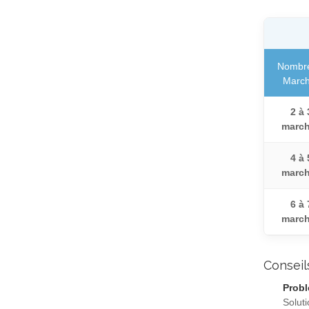
Nombr
Marc
2 à 
marc
4 à 
marc
6 à 
marc
Conseil
Probl
Soluti