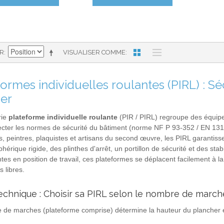
AR
VISUALISER COMME
formes individuelles roulantes (PIRL) : S
ier
rie
plateforme individuelle roulante
(PIR / PIRL) regroupe des équip
cter les normes de sécurité du bâtiment (norme NF P 93-352 / EN 131-7
ns, peintres, plaquistes et artisans du second œuvre, les PIRL garantiss
phérique rigide, des plinthes d'arrêt, un portillon de sécurité et des s
tes en position de travail, ces plateformes se déplacent facilement à la
 libres.
echnique : Choisir sa PIRL selon le nombre de marche
de marches (plateforme comprise) détermine la hauteur du plancher et