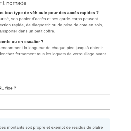
ment nomade
s tout type de véhicule pour des accès rapides ?
sécurisé, son panier d'accès et ses garde-corps peuvent
ction rapide, de diagnostic ou de prise de cote en solo,
ransporter dans un petit coffre.
pente ou en escalier ?
dépendamment la longueur de chaque pied jusqu'à obtenir
nclenchez fermement tous les loquets de verrouillage avant
RL fixe ?
es montants soit propre et exempt de résidus de plâtre