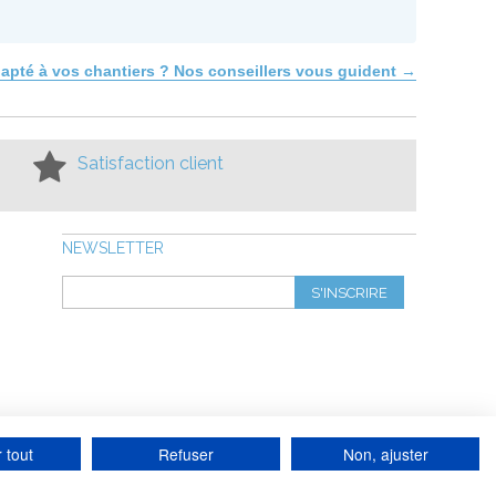
dapté à vos chantiers ? Nos conseillers vous guident →
Satisfaction client
NEWSLETTER
S'INSCRIRE
 tout
Refuser
Non, ajuster