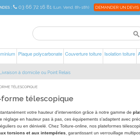
03 66 72 16 81
NDES :
(Lun. Vend. 8h-18h)
DEMANDER UN DEVIS
luminium
Plaque polycarbonate
Couverture toiture
Isolation toiture
A
Livraison à domicile ou Point Relais
FORME TÉLESCOPIQUE
-forme télescopique
nstantanément votre hauteur d'intervention grâce à notre gamme de
pla
 réglage en hauteur pas à pas, ces équipements s'adaptent avec précis
rréguliers ou en dénivelé. Chez Toiture-online, nos plateformes télesco
aux torsions et aux intempéries
, garantissant un verrouillage multiposi