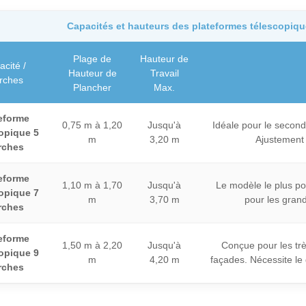
Capacités et hauteurs des plateformes télescopiq
Plage de
Hauteur de
cité /
Hauteur de
Travail
rches
Plancher
Max.
eforme
0,75 m à 1,20
Jusqu'à
Idéale pour le second 
opique 5
m
3,20 m
Ajustement p
rches
eforme
1,10 m à 1,70
Jusqu'à
Le modèle le plus po
opique 7
m
3,70 m
pour les grand
rches
eforme
1,50 m à 2,20
Jusqu'à
Conçue pour les trè
opique 9
m
4,20 m
façades. Nécessite le
rches