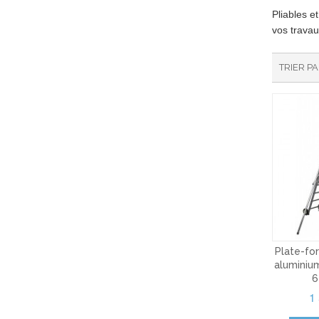
Pliables e
vos travau
TRIER P
Plate-fo
aluminiu
6
1