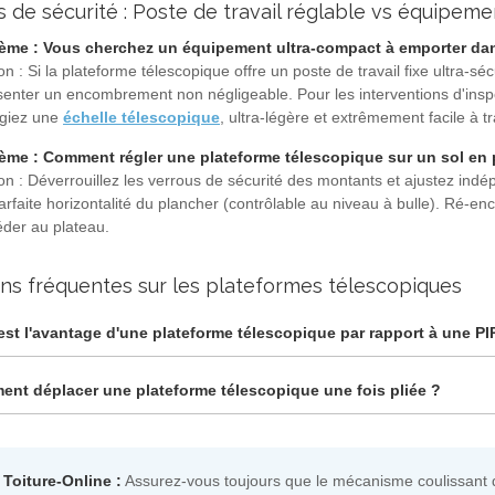
s de sécurité : Poste de travail réglable vs équipe
ème : Vous cherchez un équipement ultra-compact à emporter dan
on : Si la plateforme télescopique offre un poste de travail fixe ultra-
senter un encombrement non négligeable. Pour les interventions d'inspe
égiez une
échelle télescopique
, ultra-légère et extrêmement facile à t
ème : Comment régler une plateforme télescopique sur un sol en 
ion : Déverrouillez les verrous de sécurité des montants et ajustez in
rfaite horizontalité du plancher (contrôlable au niveau à bulle). Ré-e
éder au plateau.
ns fréquentes sur les plateformes télescopiques
est l'avantage d'une plateforme télescopique par rapport à une PI
nt déplacer une plateforme télescopique une fois pliée ?
 Toiture-Online :
Assurez-vous toujours que le mécanisme coulissant d