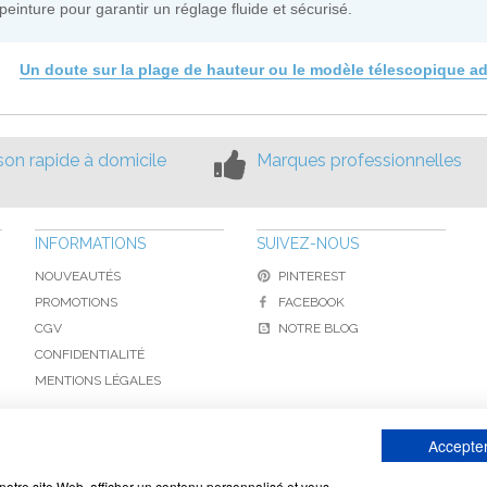
peinture pour garantir un réglage fluide et sécurisé.
Un doute sur la plage de hauteur ou le modèle télescopique a
ison rapide à domicile
Marques professionnelles
INFORMATIONS
SUIVEZ-NOUS
NOUVEAUTÉS
PINTEREST
PROMOTIONS
FACEBOOK
CGV
NOTRE BLOG
CONFIDENTIALITÉ
MENTIONS LÉGALES
Accepter
www.toiture-online.com © 2010-2026 / Agymat SARL
notre site Web, afficher un contenu personnalisé et vous