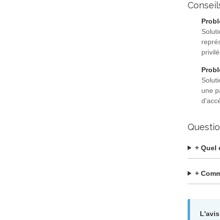
Conseil
Probl
Soluti
repré
privil
Probl
Solut
une pa
d'acc
Questio
+ Quel 
+ Comme
L'avis