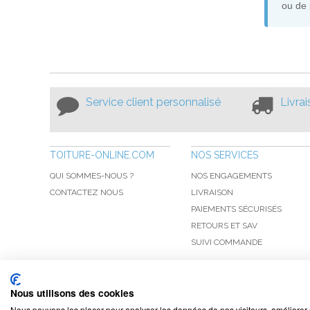
ou de 
Service client personnalisé
Livra
TOITURE-ONLINE.COM
NOS SERVICES
QUI SOMMES-NOUS ?
NOS ENGAGEMENTS
CONTACTEZ NOUS
LIVRAISON
PAIEMENTS SÉCURISÉS
RETOURS ET SAV
SUIVI COMMANDE
Nous utilisons des cookies
Nous pouvons les placer pour analyser les données de nos visiteurs, améliorer 