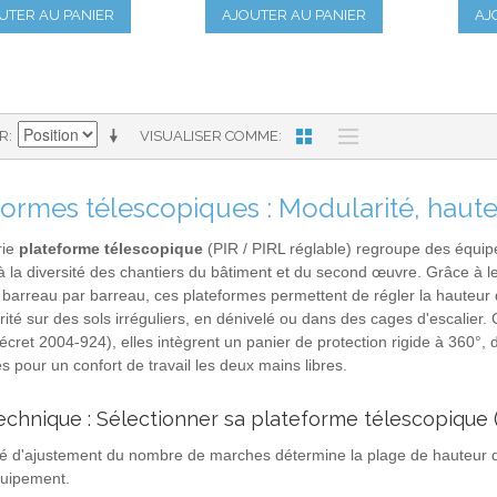
UTER AU PANIER
AJOUTER AU PANIER
AJ
AR
VISUALISER COMME
formes télescopiques : Modularité, haute
rie
plateforme télescopique
(PIR / PIRL réglable) regroupe des équip
à la diversité des chantiers du bâtiment et du second œuvre. Grâce à 
 barreau par barreau, ces plateformes permettent de régler la hauteur 
rité sur des sols irréguliers, en dénivelé ou dans des cages d'escalie
écret 2004-924), elles intègrent un panier de protection rigide à 360°, de
es pour un confort de travail les deux mains libres.
echnique : Sélectionner sa plateforme télescopique 
é d'ajustement du nombre de marches détermine la plage de hauteur de
quipement.