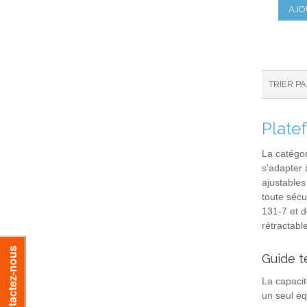
AJO
TRIER P
Plate
La catégo
s'adapter 
ajustables
toute sécu
131-7 et d
rétractabl
Contactez-nous
Guide t
La capacit
un seul é