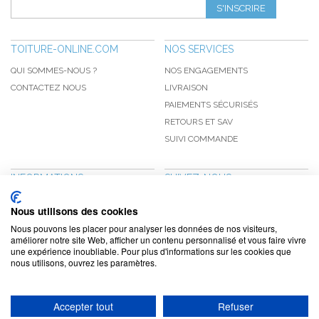
S'INSCRIRE
TOITURE-ONLINE.COM
NOS SERVICES
QUI SOMMES-NOUS ?
NOS ENGAGEMENTS
CONTACTEZ NOUS
LIVRAISON
PAIEMENTS SÉCURISÉS
RETOURS ET SAV
SUIVI COMMANDE
INFORMATIONS
SUIVEZ-NOUS
NOUVEAUTÉS
PINTEREST
Nous utilisons des cookies
PROMOTIONS
FACEBOOK
Nous pouvons les placer pour analyser les données de nos visiteurs,
CGV
NOTRE BLOG
améliorer notre site Web, afficher un contenu personnalisé et vous faire vivre
une expérience inoubliable. Pour plus d'informations sur les cookies que
CONFIDENTIALITÉ
nous utilisons, ouvrez les paramètres.
MENTIONS LÉGALES
Accepter tout
Refuser