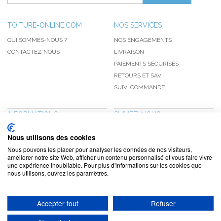
TOITURE-ONLINE.COM
NOS SERVICES
QUI SOMMES-NOUS ?
NOS ENGAGEMENTS
CONTACTEZ NOUS
LIVRAISON
PAIEMENTS SÉCURISÉS
RETOURS ET SAV
SUIVI COMMANDE
INFORMATIONS
SUIVEZ-NOUS
NOUVEAUTÉS
PINTEREST
Nous utilisons des cookies
PROMOTIONS
FACEBOOK
Nous pouvons les placer pour analyser les données de nos visiteurs,
CGV
NOTRE BLOG
améliorer notre site Web, afficher un contenu personnalisé et vous faire vivre
une expérience inoubliable. Pour plus d'informations sur les cookies que
CONFIDENTIALITÉ
nous utilisons, ouvrez les paramètres.
MENTIONS LÉGALES
Accepter tout
Refuser
www.toiture-online.com © 2010-2026 / Agymat SARL