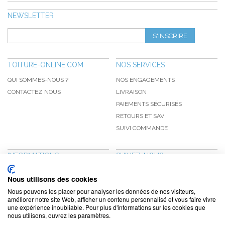
NEWSLETTER
S'INSCRIRE
TOITURE-ONLINE.COM
NOS SERVICES
QUI SOMMES-NOUS ?
NOS ENGAGEMENTS
CONTACTEZ NOUS
LIVRAISON
PAIEMENTS SÉCURISÉS
RETOURS ET SAV
SUIVI COMMANDE
INFORMATIONS
SUIVEZ-NOUS
NOUVEAUTÉS
PINTEREST
Nous utilisons des cookies
PROMOTIONS
FACEBOOK
Nous pouvons les placer pour analyser les données de nos visiteurs,
CGV
NOTRE BLOG
améliorer notre site Web, afficher un contenu personnalisé et vous faire vivre
une expérience inoubliable. Pour plus d'informations sur les cookies que
CONFIDENTIALITÉ
nous utilisons, ouvrez les paramètres.
MENTIONS LÉGALES