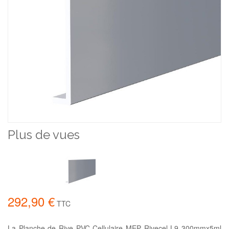
Plus de vues
292,90 €
TTC
La Planche de Rive PVC Cellulaire MEP Rivecel L9 300mmx5ml