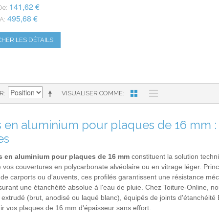
141,62 €
De:
495,68 €
A:
CHER LES DÉTAILS
AR
VISUALISER COMME
ls en aluminium pour plaques de 16 mm : 
es
ls en aluminium pour plaques de 16 mm
constituent la solution tech
 vos couvertures en polycarbonate alvéolaire ou en vitrage léger. Princi
de carports ou d'auvents, ces profilés garantissent une résistance méc
surant une étanchéité absolue à l'eau de pluie. Chez Toiture-Online, 
extrudé (brut, anodisé ou laqué blanc), équipés de joints d'étanchéité
ir vos plaques de 16 mm d'épaisseur sans effort.