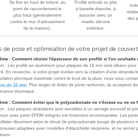
Se fixe en haut de toiture, au
Profilé articulé ou plat
Indi
point de raccordement le
à bavette étanche, à
réalis
plus haut (généralement
associer avec un
des p
contre le mur d'adossement
mastic silicone
de la maison).
extérieur.
s de pose et optimisation de votre projet de couver
ème : Comment choisir l'épaisseur de son profilé si l'on souhaite 
on : Les profils en aluminium pour plaques de 16 mm sont idéaux pour le
é. En revanche, si votre projet évolue vers la création d'une véranda 
olation phonique maximale contre le bruit de la pluie, nous vous conse
ues de 32 mm
. Plus larges et dotés de joints renforcés, ils acceptent 
rmance thermique.
ème : Comment éviter que le polycarbonate ne s'écrase ou ne se fi
on : Les plaques alvéolaires sont sensibles à un serrage excessif et ponc
nium avec joints EPDM intégrés est fortement recommandée. Les joints
dilater librement selon le climat (le polycarbonate bouge de plusieurs milli
foreuses adaptées avec rondelles d'étanchéité néoprène, et ne serrez p
inium.