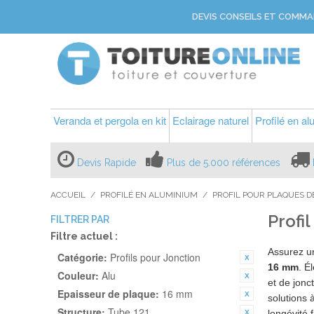
DEVIS CONSEILS ET COMMA
Veranda et pergola en kit
Eclairage naturel
Profilé en a
Devis Rapide
Plus de 5.000 références
ACCUEIL
/
PROFILÉ EN ALUMINIUM
/
PROFIL POUR PLAQUES D
Profi
FILTRER PAR
Filtre actuel :
Assurez 
Catégorie:
Profils pour Jonction
16 mm
. É
Couleur:
Alu
et de jonc
Epaisseur de plaque:
16 mm
solutions 
Structure:
Tube 121
longévité 