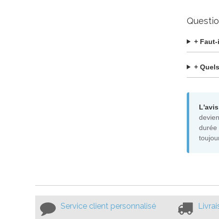
Questio
+ Faut-
+ Quels
L'avis
devien
durée 
toujou
Service client personnalisé
Livra