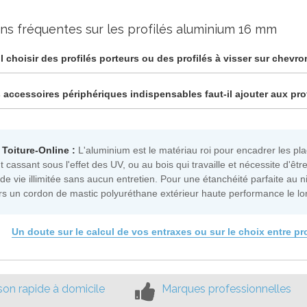
ns fréquentes sur les profilés aluminium 16 mm
il choisir des profilés porteurs ou des profilés à visser sur chevro
 accessoires périphériques indispensables faut-il ajouter aux prof
 Toiture-Online :
L'aluminium est le matériau roi pour encadrer les p
t cassant sous l'effet des UV, ou au bois qui travaille et nécessite d'êt
de vie illimitée sans aucun entretien. Pour une étanchéité parfaite au ni
rs un cordon de mastic polyuréthane extérieur haute performance le long
Un doute sur le calcul de vos entraxes ou sur le choix entre pr
ison rapide à domicile
Marques professionnelles