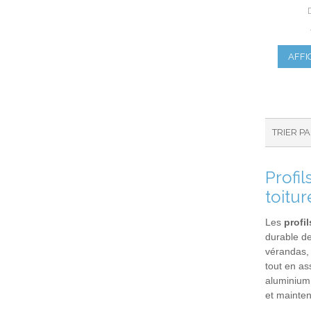
AFFI
TRIER P
Profi
toitur
Les
profi
durable de
vérandas, 
tout en as
aluminium 
et mainten