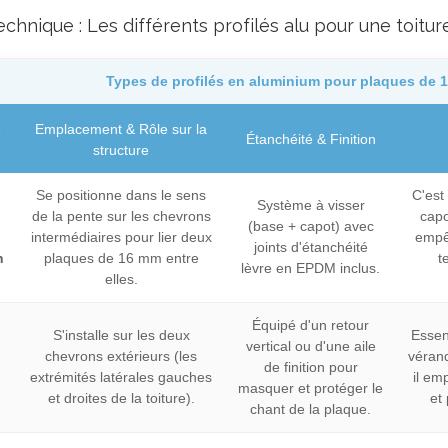
echnique : Les différents profilés alu pour une toitu
Types de profilés en aluminium pour plaques de 
e
Emplacement & Rôle sur la
Étanchéité & Finition
structure
Se positionne dans le sens
C'est 
Système à visser
de la pente sur les chevrons
capo
(base + capot) avec
intermédiaires pour lier deux
empêc
joints d'étanchéité
n
plaques de 16 mm entre
t
lèvre en EPDM inclus.
elles.
Équipé d'un retour
S'installe sur les deux
Essen
vertical ou d'une aile
chevrons extérieurs (les
vérand
de finition pour
extrémités latérales gauches
il em
masquer et protéger le
et droites de la toiture).
et
chant de la plaque.