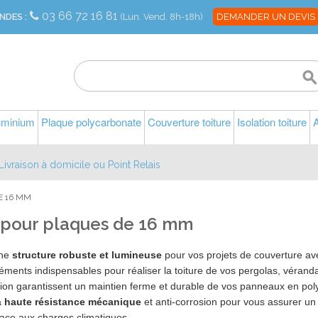
03 66 72 16 81
NDES :
(Lun. Vend. 8h-18h)
DEMANDER UN DEVIS
luminium
Plaque polycarbonate
Couverture toiture
Isolation toiture
A
Livraison à domicile ou Point Relais
E 16 MM
l pour plaques de 16 mm
une
structure robuste et lumineuse
pour vos projets de couverture ave
léments indispensables pour réaliser la toiture de vos pergolas, vérand
tion garantissent un maintien ferme et durable de vos panneaux en poly
à
haute résistance mécanique
et anti-corrosion pour vous assurer un 
face aux charges climatiques.