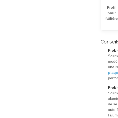
Profil
pour
faîtière
Conseil
Probl
Soluti
modér
une is
plaq
perfo
Probl
Soluti
alumi
de se 
auto-
l'alum