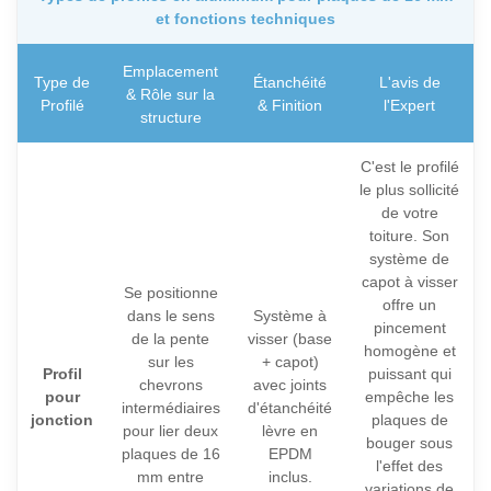
et fonctions techniques
Emplacement
Type de
Étanchéité
L'avis de
& Rôle sur la
Profilé
& Finition
l'Expert
structure
C'est le profilé
le plus sollicité
de votre
toiture. Son
système de
capot à visser
Se positionne
offre un
dans le sens
Système à
pincement
de la pente
visser (base
homogène et
sur les
+ capot)
Profil
puissant qui
chevrons
avec joints
pour
empêche les
intermédiaires
d'étanchéité
jonction
plaques de
pour lier deux
lèvre en
bouger sous
plaques de 16
EPDM
l'effet des
mm entre
inclus.
variations de