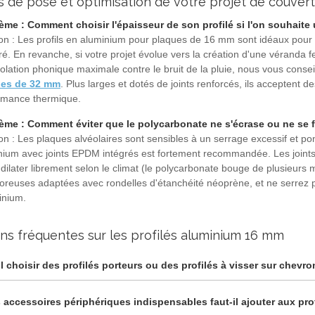
s de pose et optimisation de votre projet de couver
ème : Comment choisir l'épaisseur de son profilé si l'on souhaite 
on : Les profils en aluminium pour plaques de 16 mm sont idéaux pour le
é. En revanche, si votre projet évolue vers la création d'une véranda 
olation phonique maximale contre le bruit de la pluie, nous vous conse
ues de 32 mm
. Plus larges et dotés de joints renforcés, ils acceptent 
rmance thermique.
ème : Comment éviter que le polycarbonate ne s'écrase ou ne se fi
on : Les plaques alvéolaires sont sensibles à un serrage excessif et ponc
nium avec joints EPDM intégrés est fortement recommandée. Les joints
dilater librement selon le climat (le polycarbonate bouge de plusieurs milli
foreuses adaptées avec rondelles d'étanchéité néoprène, et ne serrez p
inium.
ns fréquentes sur les profilés aluminium 16 mm
il choisir des profilés porteurs ou des profilés à visser sur chevro
 accessoires périphériques indispensables faut-il ajouter aux prof