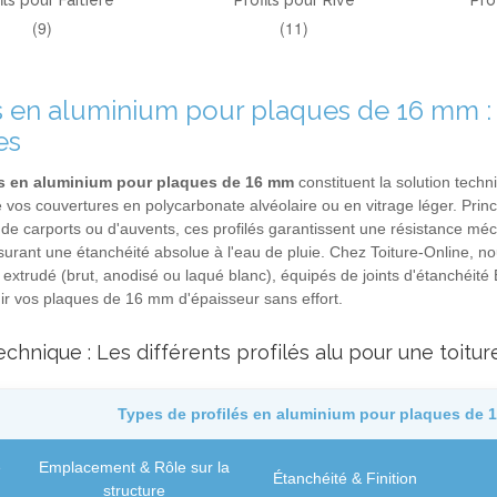
ils pour Faîtière
Profils pour Rive
Pro
(9)
(11)
ls en aluminium pour plaques de 16 mm : 
es
ls en aluminium pour plaques de 16 mm
constituent la solution tech
 vos couvertures en polycarbonate alvéolaire ou en vitrage léger. Princi
de carports ou d'auvents, ces profilés garantissent une résistance méc
surant une étanchéité absolue à l'eau de pluie. Chez Toiture-Online, 
extrudé (brut, anodisé ou laqué blanc), équipés de joints d'étanchéité
ir vos plaques de 16 mm d'épaisseur sans effort.
echnique : Les différents profilés alu pour une toitu
Types de profilés en aluminium pour plaques de 
e
Emplacement & Rôle sur la
Étanchéité & Finition
structure