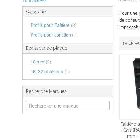
Tout effacer
Catégorie
Pour une p
de consult
Profils pour Faîtière
(2)
impeccable
Profils pour Jonction
(1)
TRIER P
Epaisseur de plaque
16 mm
(2)
16, 32 et 55 mm
(1)
Recherche Marques
Faitière 
- Gris (RA
mm - 