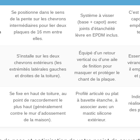
Se positionne dans le sens
C'est 
Système à visser
de la pente sur les chevrons
capo
(base + capot) avec
intermédiaires pour lier deux
empêc
joints d'étanchéité
n
plaques de 16 mm entre
t
lèvre en EPDM inclus.
elles.
Équipé d'un retour
S'installe sur les deux
Essen
vertical ou d'une aile
chevrons extérieurs (les
vérand
de finition pour
extrémités latérales gauches
il em
masquer et protéger le
et droites de la toiture).
et
chant de la plaque.
Se fixe en haut de toiture, au
Profilé articulé ou plat
Indi
point de raccordement le
à bavette étanche, à
réalis
plus haut (généralement
associer avec un
des p
contre le mur d'adossement
mastic silicone
de la maison).
extérieur.