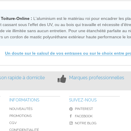
 Toiture-Online :
L'aluminium est le matériau roi pour encadrer les p
t cassant sous l'effet des UV, ou au bois qui travaille et nécessite d'êt
de vie illimitée sans aucun entretien. Pour une étanchéité parfaite au ni
rs un cordon de mastic polyuréthane extérieur haute performance le long
Un doute sur le calcul de vos entraxes ou sur le choix entre pr
ison rapide à domicile
Marques professionnelles
INFORMATIONS
SUIVEZ-NOUS
NOUVEAUTÉS
PINTEREST
PROMOTIONS
FACEBOOK
CGV
NOTRE BLOG
CONFIDENTIALITÉ