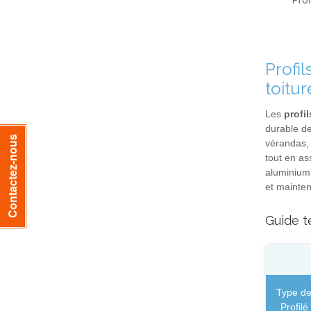
Prof
Profi
toitur
Les
profi
durable de
Contactez-nous
vérandas, 
tout en as
aluminium 
et mainten
Guide t
Type d
Profilé