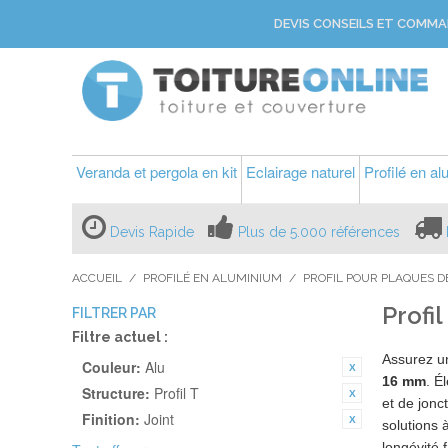
DEVIS CONSEILS ET COMMA
Veranda et pergola en kit
Eclairage naturel
Profilé en a
Devis Rapide
Plus de 5.000 références
ACCUEIL
/
PROFILÉ EN ALUMINIUM
/
PROFIL POUR PLAQUES D
Profi
FILTRER PAR
Filtre actuel :
Assurez 
Couleur:
Alu
16 mm
. É
Structure:
Profil T
et de jonc
Finition:
Joint
solutions 
longévité 