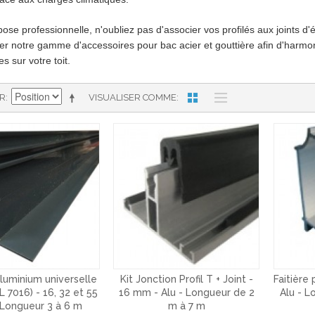
ose professionnelle, n'oubliez pas d'associer vos profilés aux joints d'
er notre gamme d'accessoires pour bac acier et gouttière afin d'harmoni
s sur votre toit.
AR
VISUALISER COMME
aluminium universelle
Kit Jonction Profil T + Joint -
Faitière 
L 7016) - 16, 32 et 55
16 mm - Alu - Longueur de 2
Alu - L
Longueur 3 à 6 m
m à 7 m