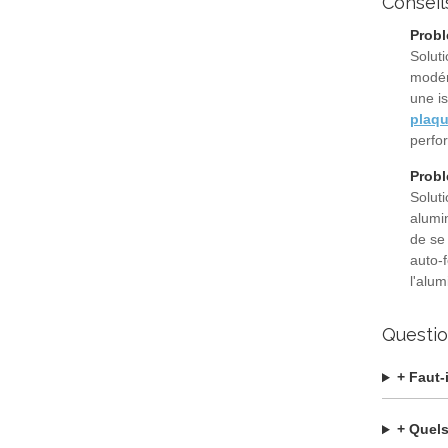
Conseil
Probl
Soluti
modér
une is
plaq
perfo
Probl
Soluti
alumi
de se 
auto-
l'alum
Questio
+ Faut-
+ Quels