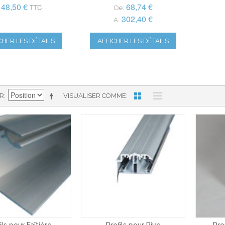
148,50 €
68,74 €
TTC
De:
302,40 €
A:
CHER LES DÉTAILS
AFFICHER LES DÉTAILS
AR
VISUALISER COMME