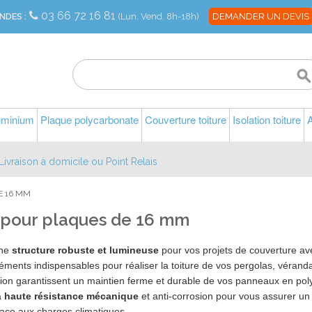
03 66 72 16 81
NDES :
(Lun. Vend. 8h-18h)
DEMANDER UN DEVIS
luminium
Plaque polycarbonate
Couverture toiture
Isolation toiture
A
Livraison à domicile ou Point Relais
E 16 MM
l pour plaques de 16 mm
une
structure robuste et lumineuse
pour vos projets de couverture ave
léments indispensables pour réaliser la toiture de vos pergolas, vérand
tion garantissent un maintien ferme et durable de vos panneaux en poly
à
haute résistance mécanique
et anti-corrosion pour vous assurer un 
face aux charges climatiques.