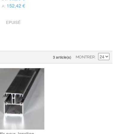
152,42 €
A:
EPUISÉ
3 article(s)
MONTRER