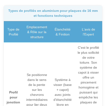
Types de profilés en aluminium pour plaques de 16 mm
et fonctions techniques
Emplacement
Type de
Étanchéité
L'avis de
& Rôle sur la
Profilé
& Finition
l'Expert
structure
C'est le profilé
le plus sollicité
de votre
toiture. Son
système de
capot à visser
Se positionne
offre un
dans le sens
Système à
pincement
de la pente
visser (base
homogène et
sur les
+ capot)
Profil
puissant qui
chevrons
avec joints
pour
empêche les
intermédiaires
d'étanchéité
jonction
plaques de
pour lier deux
lèvre en