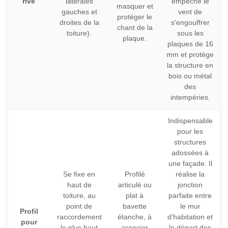
rive
latérales
empêche le
masquer et
gauches et
vent de
protéger le
droites de la
s'engouffrer
chant de la
toiture).
sous les
plaque.
plaques de 16
mm et protège
la structure en
bois ou métal
des
intempéries.
Indispensable
pour les
structures
adossées à
une façade. Il
Se fixe en
Profilé
réalise la
haut de
articulé ou
jonction
toiture, au
plat à
parfaite entre
point de
bavette
le mur
Profil
raccordement
étanche, à
d'habitation et
pour
le plus haut
associer
le départ des