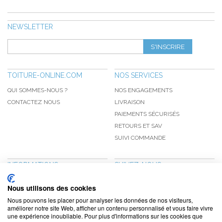
NEWSLETTER
S'INSCRIRE
TOITURE-ONLINE.COM
NOS SERVICES
QUI SOMMES-NOUS ?
NOS ENGAGEMENTS
CONTACTEZ NOUS
LIVRAISON
PAIEMENTS SÉCURISÉS
RETOURS ET SAV
SUIVI COMMANDE
INFORMATIONS
SUIVEZ-NOUS
NOUVEAUTÉS
PINTEREST
Nous utilisons des cookies
PROMOTIONS
FACEBOOK
Nous pouvons les placer pour analyser les données de nos visiteurs,
CGV
NOTRE BLOG
améliorer notre site Web, afficher un contenu personnalisé et vous faire vivre
une expérience inoubliable. Pour plus d'informations sur les cookies que
CONFIDENTIALITÉ