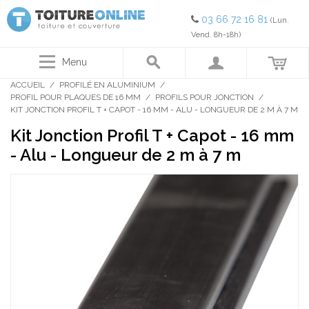
03 66 72 16 81
(Lun.
Vend. 8h-18h)
Menu
ACCUEIL
/
PROFILÉ EN ALUMINIUM
/
PROFIL POUR PLAQUES DE 16 MM
/
PROFILS POUR JONCTION
/
KIT JONCTION PROFIL T + CAPOT - 16 MM - ALU - LONGUEUR DE 2 M À 7 M
Kit Jonction Profil T + Capot - 16 mm
- Alu - Longueur de 2 m à 7 m