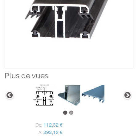
Plus de vues
112,32 €
De:
393,12 €
A: