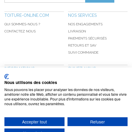
TOITURE-ONLINE.COM
NOS SERVICES
QUI SOMMES-NOUS ?
NOS ENGAGEMENTS
CONTACTEZ NOUS
LIVRAISON
PAIEMENTS SÉCURISÉS
RETOURS ET SAV
SUIVI COMMANDE
INFORMATIONS
SUIVEZ-NOUS
NOUVEAUTÉS
PINTEREST
Nous utilisons des cookies
PROMOTIONS
FACEBOOK
Nous pouvons les placer pour analyser les données de nos visiteurs,
CGV
NOTRE BLOG
améliorer notre site Web, afficher un contenu personnalisé et vous faire vivre
une expérience inoubliable. Pour plus d'informations sur les cookies que
CONFIDENTIALITÉ
nous utilisons, ouvrez les paramètres.
MENTIONS LÉGALES
Accepter tout
Refuser
www.toiture-online.com © 2010-2026 / Agymat SARL