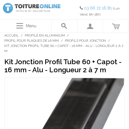
03 66 72 16 81
(Lun.
Vend. 8h-18h)
Menu
ACCUEIL
/
PROFILÉ EN ALUMINIUM
/
PROFIL POUR PLAQUES DE 16 MM
/
PROFILS POUR JONCTION
/
KIT JONCTION PROFIL TUBE 60 + CAPOT - 16 MM - ALU - LONGUEUR 2 À 7
M
Kit Jonction Profil Tube 60 + Capot -
16 mm - Alu - Longueur 2 à 7 m