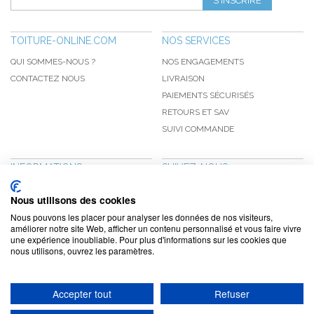
S'INSCRIRE
TOITURE-ONLINE.COM
NOS SERVICES
QUI SOMMES-NOUS ?
NOS ENGAGEMENTS
CONTACTEZ NOUS
LIVRAISON
PAIEMENTS SÉCURISÉS
RETOURS ET SAV
SUIVI COMMANDE
INFORMATIONS
SUIVEZ-NOUS
NOUVEAUTÉS
PINTEREST
Nous utilisons des cookies
PROMOTIONS
FACEBOOK
Nous pouvons les placer pour analyser les données de nos visiteurs,
CGV
NOTRE BLOG
améliorer notre site Web, afficher un contenu personnalisé et vous faire vivre
une expérience inoubliable. Pour plus d'informations sur les cookies que
CONFIDENTIALITÉ
nous utilisons, ouvrez les paramètres.
MENTIONS LÉGALES
Accepter tout
Refuser
www.toiture-online.com © 2010-2026 / Agymat SARL