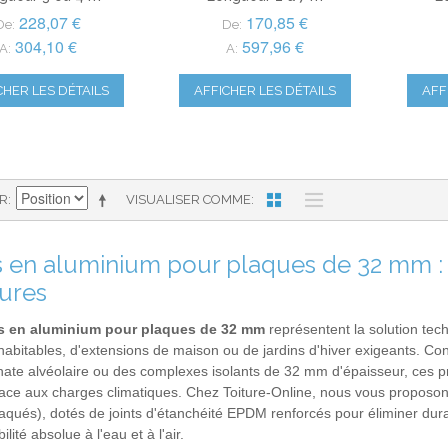
228,07 €
170,85 €
De:
De:
304,10 €
597,96 €
A:
A:
CHER LES DÉTAILS
AFFICHER LES DÉTAILS
AFF
AR
VISUALISER COMME
ls en aluminium pour plaques de 32 mm :
tures
ls en aluminium pour plaques de 32 mm
représentent la solution tech
abitables, d'extensions de maison ou de jardins d'hiver exigeants. C
ate alvéolaire ou des complexes isolants de 32 mm d'épaisseur, ces pr
face aux charges climatiques. Chez Toiture-Online, nous vous proposon
laqués), dotés de joints d'étanchéité EPDM renforcés pour éliminer dur
ité absolue à l'eau et à l'air.