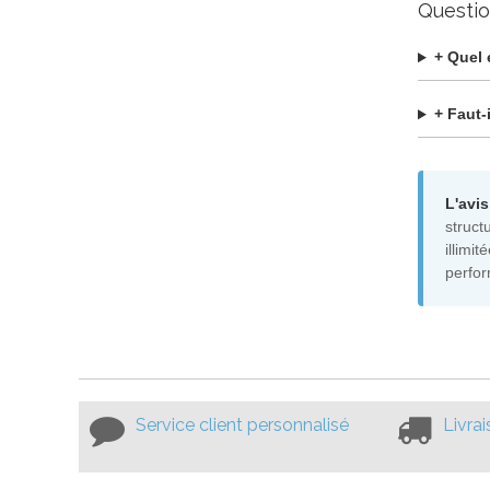
Questio
+ Quel 
+ Faut-
L'avis
struct
illimi
perfor
Service client personnalisé
Livra