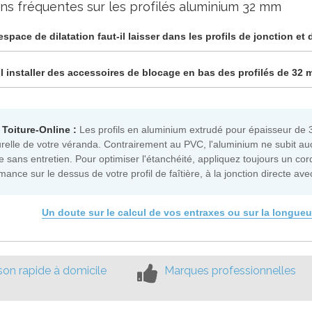
ns fréquentes sur les profilés aluminium 32 mm
espace de dilatation faut-il laisser dans les profils de jonction et 
il installer des accessoires de blocage en bas des profilés de 32
 Toiture-Online :
Les profils en aluminium extrudé pour épaisseur de 3
urelle de votre véranda. Contrairement au PVC, l'aluminium ne subit auc
tée sans entretien. Pour optimiser l'étanchéité, appliquez toujours un c
mance sur le dessus de votre profil de faîtière, à la jonction directe av
Un doute sur le calcul de vos entraxes ou sur la longueu
ison rapide à domicile
Marques professionnelles