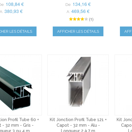
108,84 €
134,16 €
De:
De:
380,93 €
469,56 €
A:
A:
(1)
CHER LES DÉTAILS
AFFICHER LES DÉTAILS
AFF
tion Profil Tube 60 +
Kit Jonction Profil Tube 121 +
Kit Jonc
 - 32 mm - Gris -
Capot - 32 mm - Alu -
Capot
gueur 3 ou 4 m
Longueur 2 à 7 m
L