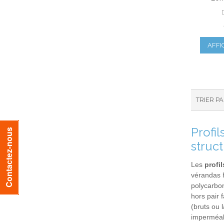
AFFI
TRIER P
Profi
Contactez-nous
struc
Les
profi
vérandas h
polycarbon
hors pair 
(bruts ou 
imperméabil