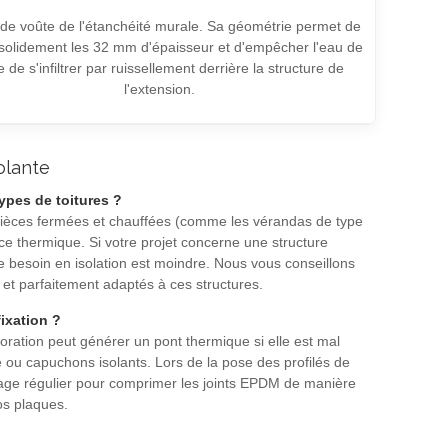
 de voûte de l'étanchéité murale. Sa géométrie permet de
r solidement les 32 mm d'épaisseur et d'empêcher l'eau de
e de s'infiltrer par ruissellement derrière la structure de
l'extension.
olante
ypes de toitures ?
 pièces fermées et chauffées (comme les vérandas de type
ce thermique. Si votre projet concerne une structure
e besoin en isolation est moindre. Nous vous conseillons
s et parfaitement adaptés à ces structures.
ixation ?
oration peut générer un pont thermique si elle est mal
ne ou capuchons isolants. Lors de la pose des profilés de
rrage régulier pour comprimer les joints EPDM de manière
os plaques.