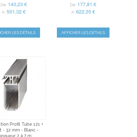
143,23 €
177,81 €
De:
De:
501,32 €
622,35 €
A:
A:
ICHER LES DÉTAILS
AFFICHER LES DÉTAILS
tion Profil Tube 121 +
 - 32 mm - Blanc -
ongueur 2 à 7 m