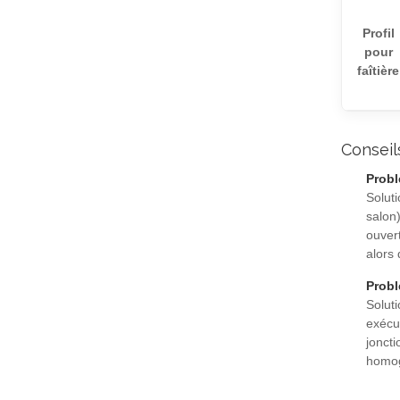
Profil
pour
faîtière
Conseil
Probl
Solut
salon
ouver
alors
Probl
Solut
exécut
jonct
homog