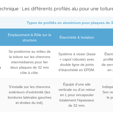
echnique : Les différents profilés alu pour une toitu
Types de profilés en aluminium pour plaques de 
e
Emplacement & Rôle sur la
Étanchéité & Isolation
structure
Se positionne au milieu de
Système à visser (base
Étant
la toiture sur les chevrons
+ capot robuste) avec
profil
intermédiaires pour lier
double ligne de joints
de serr
n
deux plaques de 32 mm
d'étanchéité en EPDM.
en 
côte à côte.
Équipé d'une aile
S'installe sur les chevrons
Indisp
verticale ou d'un retour
extérieurs d'extrémité (les
Son re
en L pour encapsuler
bordures latérales gauches
le p
totalement l'épaisseur
et droites du toit).
de 32 mm.