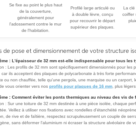
Se fixe au point le plus haut
Profilé large articulé ou
La clé
de la couverture,
à double lèvre, conçu
coiffe
généralement pour
pour recouvrir le départ
plui
l'adossement contre le mur
supérieur des plaques.
de l'habitation.
s de pose et dimensionnement de votre structure is
ème : L'épaisseur de 32 mm est-elle indispensable pour tous les t
ion : Les profils de 32 mm sont spécifiquement dimensionnés pour les
) car ils acceptent des plaques de polycarbonate à très forte performan
te ou non chauffée, telle qu'une pergola, une marquise ou un carport, l
 de vous orienter vers nos
profils pour plaques de 16 mm
, plus léger
ème : Comment éviter les ponts thermiques au niveau des vis de f
ion : Sur une toiture de 32 mm destinée à une pièce isolée, chaque perf
ée. Veillez à utiliser nos fixations avec rondelles d'étanchéité néoprè
ion, de rive et de faîtière, respectez scrupuleusement un couple de se
ène, sans déformer l'aluminium ni écraser la structure alvéolaire de v