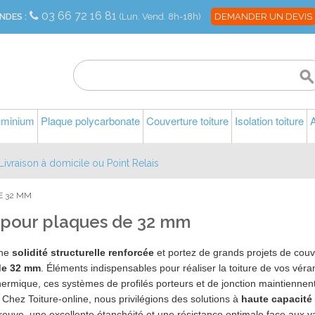
03 66 72 16 81
NDES :
(Lun. Vend. 8h-18h)
DEMANDER UN DEVIS
luminium
Plaque polycarbonate
Couverture toiture
Isolation toiture
A
Livraison à domicile ou Point Relais
E 32 MM
l pour plaques de 32 mm
une
solidité structurelle renforcée
et portez de grands projets de couv
de 32 mm
. Éléments indispensables pour réaliser la toiture de vos vér
thermique, ces systèmes de profilés porteurs et de jonction maintienn
 Chez Toiture-online, nous privilégions des solutions à
haute capacité
reuve, une excellente étanchéité et une résistance optimale face aux v