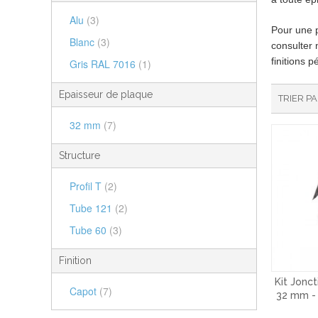
Alu
(3)
Pour une p
Blanc
(3)
consulter 
finitions p
Gris RAL 7016
(1)
Epaisseur de plaque
TRIER P
32 mm
(7)
Structure
Profil T
(2)
Tube 121
(2)
Tube 60
(3)
Finition
Kit Jonct
Capot
(7)
32 mm - 