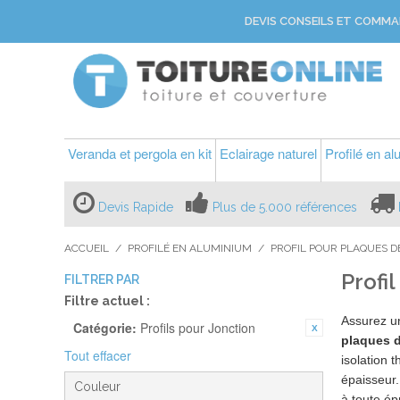
DEVIS CONSEILS ET COMMA
Veranda et pergola en kit
Eclairage naturel
Profilé en a
Devis Rapide
Plus de 5.000 références
ACCUEIL
/
PROFILÉ EN ALUMINIUM
/
PROFIL POUR PLAQUES D
Profi
FILTRER PAR
Filtre actuel :
Assurez 
Catégorie:
Profils pour Jonction
plaques 
Tout effacer
isolation 
épaisseur.
Couleur
à toute ép