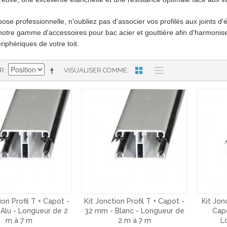
ose professionnelle, n'oubliez pas d'associer vos profilés aux joints d'é
notre gamme d'accessoires pour bac acier et gouttière afin d'harmonis
ériphériques de votre toit.
AR
VISUALISER COMME
ion Profil T + Capot -
Kit Jonction Profil T + Capot -
Kit Jon
Alu - Longueur de 2
32 mm - Blanc - Longueur de
Capo
m à 7 m
2 m à 7 m
L