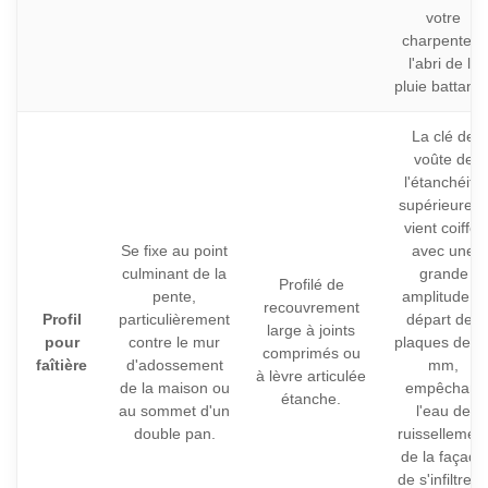
votre
charpente à
l'abri de la
pluie battante
La clé de
voûte de
l'étanchéité
supérieure. I
vient coiffer
Se fixe au point
avec une
culminant de la
grande
Profilé de
pente,
amplitude le
recouvrement
Profil
particulièrement
départ des
large à joints
pour
contre le mur
plaques de 5
comprimés ou
faîtière
d'adossement
mm,
à lèvre articulée
de la maison ou
empêchant
étanche.
au sommet d'un
l'eau de
double pan.
ruissellemen
de la façade
de s'infiltrer 