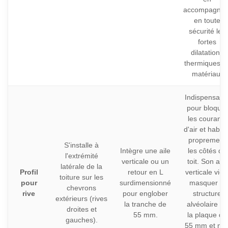
accompagnan
en toute
sécurité les
fortes
dilatations
thermiques d
matériau.
Indispensabl
pour bloquer
les courants
d'air et habill
proprement
S'installe à
Intègre une aile
les côtés du
l'extrémité
verticale ou un
toit. Son aile
latérale de la
Profil
retour en L
verticale vien
toiture sur les
pour
surdimensionné
masquer la
chevrons
rive
pour englober
structure
extérieurs (rives
la tranche de
alvéolaire de
droites et
55 mm.
la plaque de
gauches).
55 mm et me