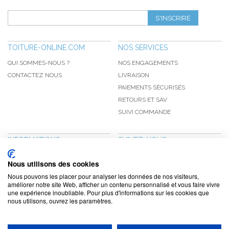
S'INSCRIRE
TOITURE-ONLINE.COM
NOS SERVICES
QUI SOMMES-NOUS ?
NOS ENGAGEMENTS
CONTACTEZ NOUS
LIVRAISON
PAIEMENTS SÉCURISÉS
RETOURS ET SAV
SUIVI COMMANDE
INFORMATIONS
SUIVEZ-NOUS
NOUVEAUTÉS
PINTEREST
Nous utilisons des cookies
PROMOTIONS
FACEBOOK
Nous pouvons les placer pour analyser les données de nos visiteurs,
CGV
NOTRE BLOG
améliorer notre site Web, afficher un contenu personnalisé et vous faire vivre
une expérience inoubliable. Pour plus d'informations sur les cookies que
CONFIDENTIALITÉ
nous utilisons, ouvrez les paramètres.
MENTIONS LÉGALES