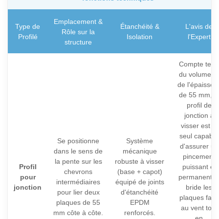
Emplacement &
Type de
Étanchéité &
L'avis de
Rôle sur la
Profilé
Isolation
l'Expert
structure
Compte tenu
du volume et
de l'épaisseu
de 55 mm, l
profil de
jonction à
visser est le
seul capable
Se positionne
Système
d'assurer un
dans le sens de
mécanique
pincement
la pente sur les
robuste à visser
Profil
puissant et
chevrons
(base + capot)
pour
permanent. I
intermédiaires
équipé de joints
jonction
bride les
pour lier deux
d'étanchéité
plaques face
plaques de 55
EPDM
au vent tout
mm côte à côte.
renforcés.
en