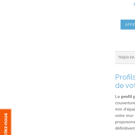
AFFI
TRIER P
Profi
de vo
Le
profil
couverture
mm d'épais
votre mur 
Contactez-nous
proposons 
définitive