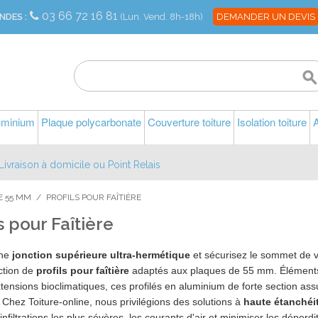
03 66 72 16 81
NDES :
(Lun. Vend. 8h-18h)
DEMANDER UN DEVIS
luminium
Plaque polycarbonate
Couverture toiture
Isolation toiture
A
Livraison à domicile ou Point Relais
E 55 MM
/
PROFILS POUR FAÎTIÈRE
s pour Faîtière
une
jonction supérieure ultra-hermétique
et sécurisez le sommet de 
ction de
profils pour faîtière
adaptés aux plaques de 55 mm. Éléments i
ensions bioclimatiques, ces profilés en aluminium de forte section assu
 Chez Toiture-online, nous privilégions des solutions à
haute étanchéi
infiltrations les plus sévères, les courants d'air et minimiser les déperdi