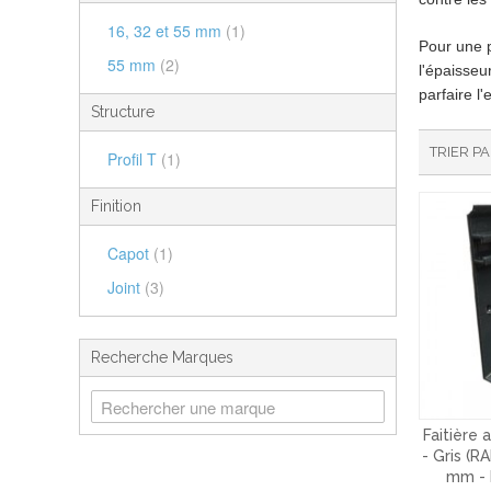
16, 32 et 55 mm
(1)
Pour une p
55 mm
(2)
l'épaisseu
parfaire l
Structure
TRIER P
Profil T
(1)
Finition
Capot
(1)
Joint
(3)
Recherche Marques
Faitière 
- Gris (RA
mm - 