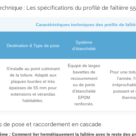
echnique : Les spécifications du profilé de faîtière 
Caractéristiques techniques des profils de faît
Système
Destination & Type de pose
d'étanchéité
Équipé de larges
S'installe au point culminant
bavettes de
Pour une toit
de la toiture. Adapté aux
recouvrement
l'année, l
plaques lourdes et très
ou de joints
irréprochabl
épaisses de 55 mm pour
d'étanchéité
puissant et 
extensions et vérandas
EPDM
thermiq
habitables.
renforcés.
s de pose et raccordement en cascade
ème : Comment lier hermétiquement la faîtière avec le reste des pro