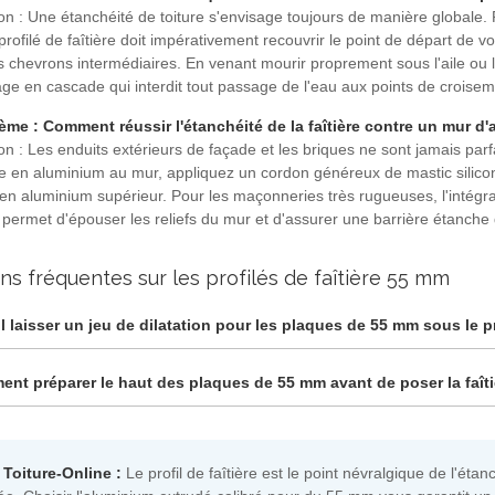
on : Une étanchéité de toiture s'envisage toujours de manière globale. 
profilé de faîtière doit impérativement recouvrir le point de départ de v
s chevrons intermédiaires. En venant mourir proprement sous l'aile ou la
ge en cascade qui interdit tout passage de l'eau aux points de croisem
ème : Comment réussir l'étanchéité de la faîtière contre un mur d'
on : Les enduits extérieurs de façade et les briques ne sont jamais parf
ère en aluminium au mur, appliquez un cordon généreux de mastic silicon
 en aluminium supérieur. Pour les maçonneries très rugueuses, l'intégr
 permet d'épouser les reliefs du mur et d'assurer une barrière étanche
ns fréquentes sur les profilés de faîtière 55 mm
il laisser un jeu de dilatation pour les plaques de 55 mm sous le pro
nt préparer le haut des plaques de 55 mm avant de poser la faîti
 Toiture-Online :
Le profil de faîtière est le point névralgique de l'é