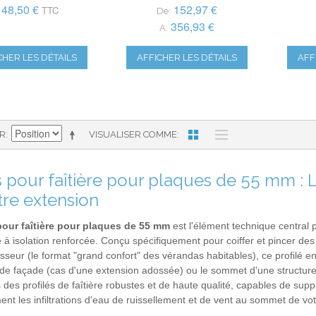
148,50 €
152,97 €
TTC
De:
356,93 €
A:
CHER LES DÉTAILS
AFFICHER LES DÉTAILS
AFF
AR
VISUALISER COMME
ls pour faîtière pour plaques de 55 mm :
tre extension
 pour faîtière pour plaques de 55 mm
est l'élément technique central p
 à isolation renforcée. Conçu spécifiquement pour coiffer et pincer d
seur (le format "grand confort" des vérandas habitables), ce profilé e
de façade (cas d'une extension adossée) ou le sommet d'une structure
des profilés de faîtière robustes et de haute qualité, capables de supp
ment les infiltrations d'eau de ruissellement et de vent au sommet de vot