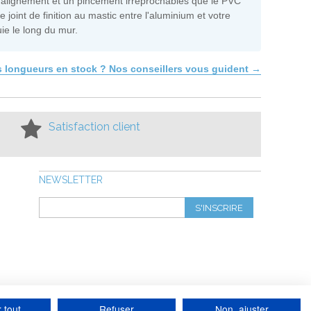
n alignement et un pincement irréprochables que le PVC
 joint de finition au mastic entre l'aluminium et votre
uie le long du mur.
 les longueurs en stock ? Nos conseillers vous guident →
Satisfaction client
NEWSLETTER
S'INSCRIRE
 tout
Refuser
Non, ajuster