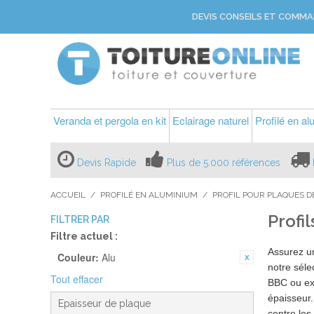
DEVIS CONSEILS ET COMMA
Veranda et pergola en kit
Eclairage naturel
Profilé en a
Devis Rapide
Plus de 5.000 références
ACCUEIL
/
PROFILÉ EN ALUMINIUM
/
PROFIL POUR PLAQUES D
Profil
FILTRER PAR
Filtre actuel :
Assurez 
Couleur:
Alu
notre séle
Tout effacer
BBC ou ext
épaisseur.
Epaisseur de plaque
contre les 