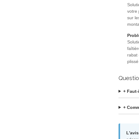
Soluti
votre 
sur le
monta
Probl
Soluti
faîti
rabat
plissé
Questio
+ Faut-
+ Comme
L'avis