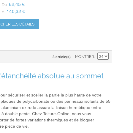
62,45 €
De:
140,32 €
A:
ICHER LES DÉTAILS
3 article(s)
MONTRER
 L'étanchéité absolue au sommet
our sécuriser et sceller la partie la plus haute de votre
es plaques de polycarbonate ou des panneaux isolants de 55
n aluminium extrudé assure la liaison hermétique entre
 à double pente. Chez Toiture-Online, nous vous
orter de fortes variations thermiques et de bloquer
re pièce de vie.