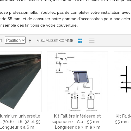
ose professionnelle, n'oubliez pas de compléter votre installation ave
r de 55 mm, et de consulter notre gamme d'accessoires pour bac acier e
'ensemble des finitions de votre couverture.
AR
VISUALISER COMME
aluminium universelle
Kit Faitière inférieure et
Kit Fait
L 7016) - 16, 32 et 55
supérieure - Alu - 55 mm -
55 mm -
Longueur 3 à 6 m
Longueur de 3 m à 7 m