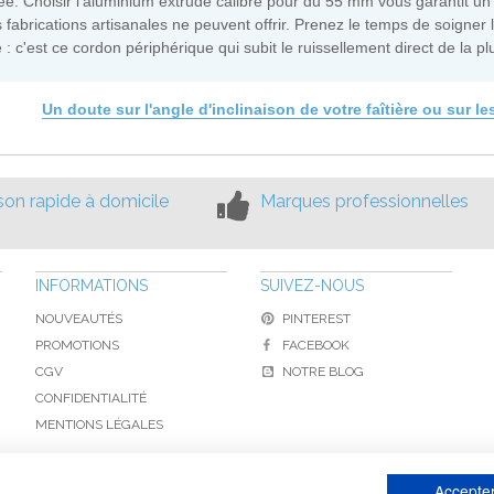
e. Choisir l'aluminium extrudé calibré pour du 55 mm vous garantit u
 fabrications artisanales ne peuvent offrir. Prenez le temps de soigner le
 : c'est ce cordon périphérique qui subit le ruissellement direct de la pl
Un doute sur l'angle d'inclinaison de votre faîtière ou sur
ison rapide à domicile
Marques professionnelles
INFORMATIONS
SUIVEZ-NOUS
NOUVEAUTÉS
PINTEREST
PROMOTIONS
FACEBOOK
CGV
NOTRE BLOG
CONFIDENTIALITÉ
MENTIONS LÉGALES
Accepter