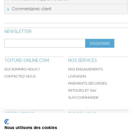
Commentaires client
NEWSLETTER
S'INSCRIRE
TOITURE-ONLINE.COM
NOS SERVICES
QUI SOMMES-NOUS ?
NOS ENGAGEMENTS
CONTACTEZ NOUS
LIVRAISON
PAIEMENTS SÉCURISÉS
RETOURS ET SAV
SUIVI COMMANDE
INFORMATIONS
SUIVEZ-NOUS
NOUVEAUTÉS
PINTEREST
Nous utilisons des cookies
PROMOTIONS
FACEBOOK