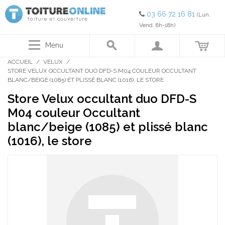
03 66 72 16 81
(Lun.
Vend. 8h-18h)
Menu
ACCUEIL
/
VELUX
/
STORE VELUX OCCULTANT DUO DFD-S M04 COULEUR OCCULTANT
BLANC/BEIGE (1085) ET PLISSÉ BLANC (1016), LE STORE
Store Velux occultant duo DFD-S
M04 couleur Occultant
blanc/beige (1085) et plissé blanc
(1016), le store