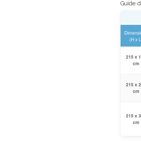
Guide d
Dimensi
(H x L
215 x 
cm
215 x 
cm
215 x 
cm