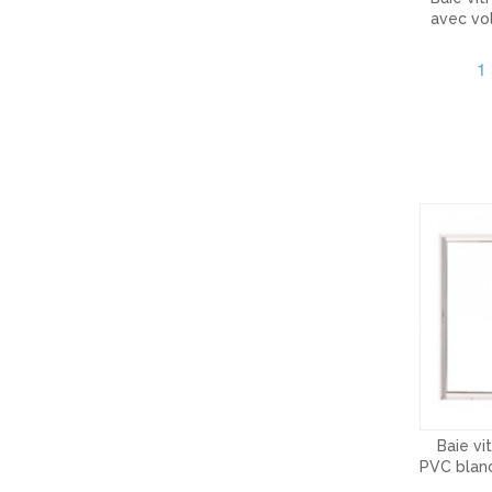
avec vol
1
Baie vi
PVC blanc