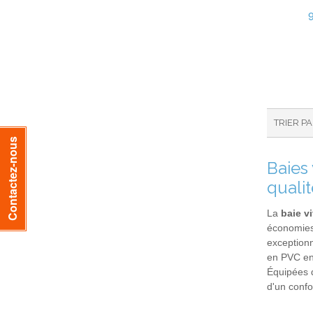
TRIER P
Contactez-nous
Baies
qualit
La
baie v
économies 
exceptionn
en PVC en 
Équipées d
d'un confo