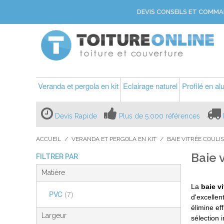
DEVIS CONSEILS ET COMMA
Veranda et pergola en kit
Eclairage naturel
Profilé en a
Devis Rapide
Plus de 5.000 références
ACCUEIL
/
VERANDA ET PERGOLA EN KIT
/
BAIE VITRÉE COULI
Baie 
FILTRER PAR
Matière
La
baie v
PVC
(7)
d'excellen
élimine ef
Largeur
sélection 