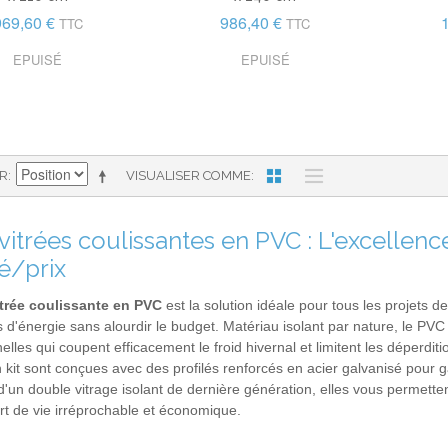
969,60 €
986,40 €
TTC
TTC
EPUISÉ
EPUISÉ
AR
VISUALISER COMME
 vitrées coulissantes en PVC : L'excellen
é/prix
itrée coulissante en PVC
est la solution idéale pour tous les projets 
d'énergie sans alourdir le budget. Matériau isolant par nature, le PV
elles qui coupent efficacement le froid hivernal et limitent les déperdi
kit sont conçues avec des profilés renforcés en acier galvanisé pour gar
'un double vitrage isolant de dernière génération, elles vous permettent
rt de vie irréprochable et économique.