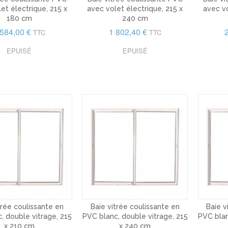
et électrique, 215 x
avec volet électrique, 215 x
avec vo
180 cm
240 cm
 584,00 €
1 802,40 €
TTC
TTC
EPUISÉ
EPUISÉ
trée coulissante en
Baie vitrée coulissante en
Baie v
, double vitrage, 215
PVC blanc, double vitrage, 215
PVC blan
x 210 cm
x 240 cm