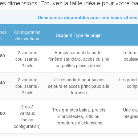
es dimensions : Trouvez la taille idéale pour votre b
Dimensions disponibles pour nos baies vitrées
ons
Configuration
Usage & Type de projet
)
des vantaux
2 vantaux
Remplacement de porte-
Le forma
180
coulissants /
fenêtre standard, accès cuisine
coulis
2 rails
ou petites pièces de vie
2 vantaux
Taille standard pour salons,
Le grand 
240
coulissants /
séjours et accès principaux à la
compr
2 rails
terrasse
2 ou 3
Très grandes baies, projets
Une cla
300
vantaux
d'architectes, lofts ou
intégrés
(selon
fermetures d'extensions
configuration)