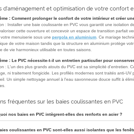
s d'aménagement et optimisation de votre confort e
ème : Comment prolonger le confort de votre intérieur et créer une
on : Installer une baie coulissante en PVC vous garantit une isolation 
aloriser cette ouverture et concevoir un espace de transition parfait ve
r votre menuiserie sous une
pergola en aluminium
. Ce mariage techniq
que de votre maison tandis que la structure en aluminium protège votre 
e de vie harmonieux utilisable en toutes saisons.
ème : Le PVC nécessite-t-il un entretien particulier pour conserve
on : L'un des plus grands atouts du PVC est sa simplicité d'entretien. C
e, ni traitement fongicide. Les profilés modernes sont traités anti-UV 
eil. Un simple nettoyage annuel à l'eau savonneuse douce suffit à élimi
es.
ns fréquentes sur les baies coulissantes en PVC
uoi nos baies en PVC intègrent-elles des renforts en acier ?
aies coulissantes en PVC sont-elles aussi isolantes que les fenêt