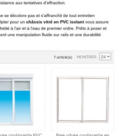
istance aux tentatives d'effraction.
 se décolore pas et s'affranchit de tout entretien
 Opter pour un
châssis vitré en PVC isolant
vous assure
ité à l'air et à l'eau de premier ordre. Prêts à poser et
t une manipulation fluide sur rails et une durabilité
7 article(s)
MONTRER
trée coulissante PVC
Baie vitrée coulissante en