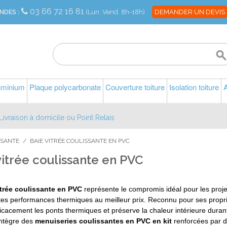
03 66 72 16 81
NDES :
(Lun. Vend. 8h-18h)
DEMANDER UN DEVIS
luminium
Plaque polycarbonate
Couverture toiture
Isolation toiture
A
Livraison à domicile ou Point Relais
SSANTE
/
BAIE VITRÉE COULISSANTE EN PVC
vitrée coulissante en PVC
itrée coulissante en PVC
représente le compromis idéal pour les proj
tes performances thermiques au meilleur prix. Reconnu pour ses proprié
ficacement les ponts thermiques et préserve la chaleur intérieure durant 
intègre des
menuiseries coulissantes en PVC en kit
renforcées par de