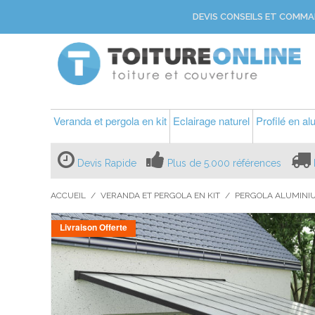
DEVIS CONSEILS ET COMMA
Veranda et pergola en kit
Eclairage naturel
Profilé en a
Devis Rapide
Plus de 5.000 références
ACCUEIL
/
VERANDA ET PERGOLA EN KIT
/
PERGOLA ALUMINI
Livraison Offerte