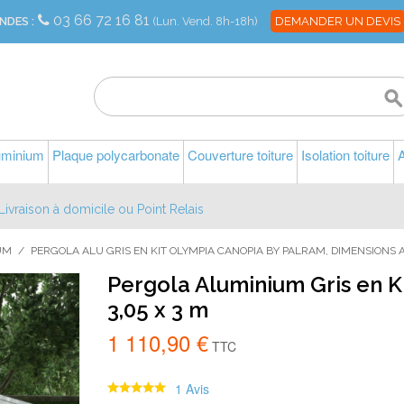
03 66 72 16 81
NDES :
(Lun. Vend. 8h-18h)
DEMANDER UN DEVIS
luminium
Plaque polycarbonate
Couverture toiture
Isolation toiture
A
Livraison à domicile ou Point Relais
UM
/
PERGOLA ALU GRIS EN KIT OLYMPIA CANOPIA BY PALRAM, DIMENSIONS 
Pergola Aluminium Gris en K
3,05 x 3 m
1 110,90 €
TTC
1 Avis