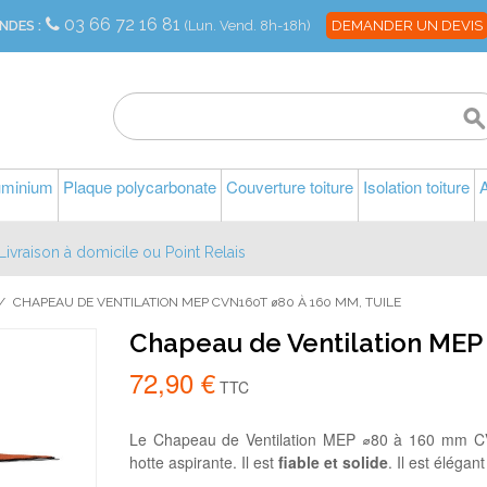
03 66 72 16 81
NDES :
(Lun. Vend. 8h-18h)
DEMANDER UN DEVIS
luminium
Plaque polycarbonate
Couverture toiture
Isolation toiture
A
Livraison à domicile ou Point Relais
/
CHAPEAU DE VENTILATION MEP CVN160T ⌀80 À 160 MM, TUILE
Chapeau de Ventilation MEP
72,90 €
TTC
Le Chapeau de Ventilation MEP ⌀80 à 160 mm C
hotte aspirante. Il est
fiable et solide
. Il est élégan