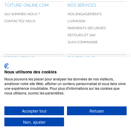
TOITURE-ONLINE.COM
NOS SERVICES
QUI SOMMES-NOUS ?
NOS ENGAGEMENTS
CONTACTEZ NOUS
LIVRAISON
PAIEMENTS SÉCURISÉS
RETOURS ET SAV
SUIVI COMMANDE
INFORMATIONS
SUIVEZ-NOUS
NOUVEAUTÉS
PINTEREST
Nous utilisons des cookies
PROMOTIONS
FACEBOOK
Nous pouvons les placer pour analyser les données de nos visiteurs,
CGV
NOTRE BLOG
améliorer notre site Web, afficher un contenu personnalisé et vous faire vivre
une expérience inoubliable. Pour plus d'informations sur les cookies que
CONFIDENTIALITÉ
nous utilisons, ouvrez les paramètres.
MENTIONS LÉGALES
Accepter tout
Refuser
www.toiture-online.com © 2010-2026 / Agymat SARL
Non, ajuster