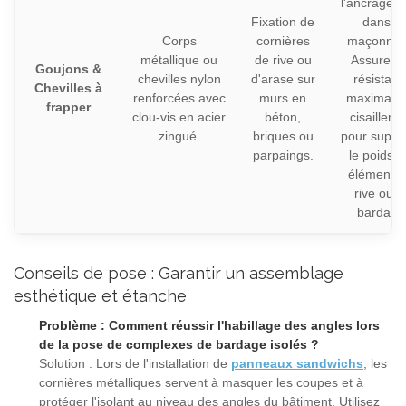
l'ancrage l
Fixation de
dans la
Corps
cornières
maçonneri
métallique ou
de rive ou
Assure u
Goujons &
chevilles nylon
d'arase sur
résistan
Chevilles à
renforcées avec
murs en
maximale
frapper
clou-vis en acier
béton,
cisailleme
zingué.
briques ou
pour suppo
parpaings.
le poids d
éléments 
rive ou d
bardage
Conseils de pose : Garantir un assemblage
esthétique et étanche
Problème : Comment réussir l'habillage des angles lors
de la pose de complexes de bardage isolés ?
Solution : Lors de l'installation de
panneaux sandwichs
, les
cornières métalliques servent à masquer les coupes et à
protéger l'isolant au niveau des angles du bâtiment. Utilisez