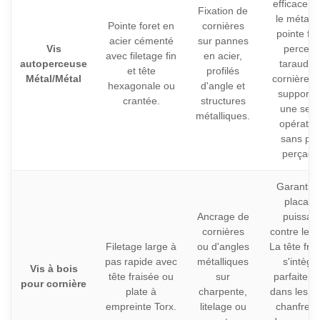
efficace p
Fixation de
le métal. 
Pointe foret en
cornières
pointe for
acier cémenté
sur pannes
Vis
perce e
avec filetage fin
en acier,
autoperceuse
taraude 
et tête
profilés
Métal/Métal
cornière et
hexagonale ou
d'angle et
support 
crantée.
structures
une seul
métalliques.
opératio
sans pré
perçage
Garantit 
placage
Ancrage de
puissan
cornières
contre le b
Filetage large à
ou d'angles
La tête fra
pas rapide avec
métalliques
s'intègr
Vis à bois
tête fraisée ou
sur
parfaitem
pour cornière
plate à
charpente,
dans les tr
empreinte Torx.
litelage ou
chanfrein