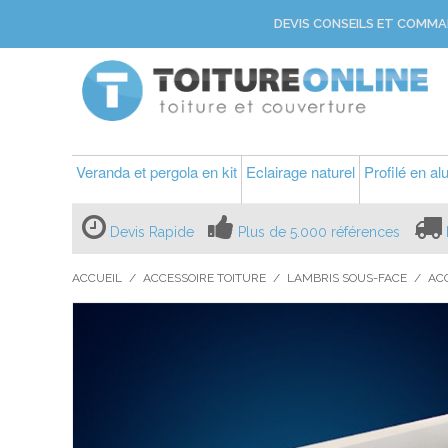
DEVIS CONSEILS ET COMMA
Veranda et pergola en kit
Eclairage naturel
Profilé en a
Devis Rapide
Plus de 5.000 références
ACCUEIL
/
ACCESSOIRE TOITURE
/
LAMBRIS SOUS-FACE
/
AC