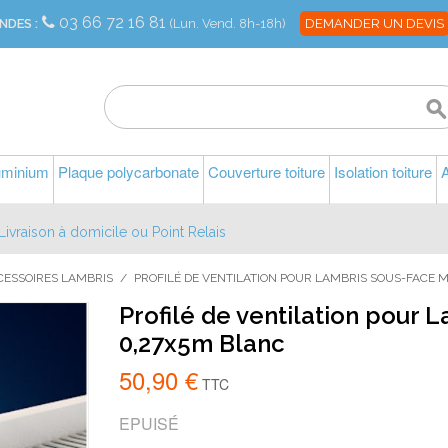
03 66 72 16 81
NDES :
(Lun. Vend. 8h-18h)
DEMANDER UN DEVIS
luminium
Plaque polycarbonate
Couverture toiture
Isolation toiture
A
Livraison à domicile ou Point Relais
CESSOIRES LAMBRIS
/
PROFILÉ DE VENTILATION POUR LAMBRIS SOUS-FACE 
Profilé de ventilation pour
0,27x5m Blanc
50,90 €
TTC
EPUISÉ