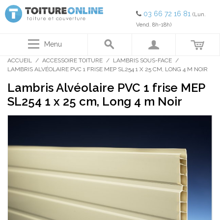
03 66 72 16 81
(Lun.
Vend. 8h-18h)
Menu
ACCUEIL
/
ACCESSOIRE TOITURE
/
LAMBRIS SOUS-FACE
/
LAMBRIS ALVÉOLAIRE PVC 1 FRISE MEP SL254 1 X 25 CM, LONG 4 M NOIR
Lambris Alvéolaire PVC 1 frise MEP
SL254 1 x 25 cm, Long 4 m Noir