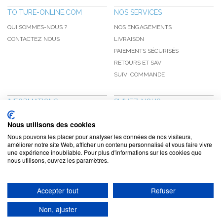
TOITURE-ONLINE.COM
NOS SERVICES
QUI SOMMES-NOUS ?
NOS ENGAGEMENTS
CONTACTEZ NOUS
LIVRAISON
PAIEMENTS SÉCURISÉS
RETOURS ET SAV
SUIVI COMMANDE
INFORMATIONS
SUIVEZ-NOUS
NOUVEAUTÉS
PINTEREST
Nous utilisons des cookies
PROMOTIONS
FACEBOOK
Nous pouvons les placer pour analyser les données de nos visiteurs,
CGV
NOTRE BLOG
améliorer notre site Web, afficher un contenu personnalisé et vous faire vivre
une expérience inoubliable. Pour plus d'informations sur les cookies que
CONFIDENTIALITÉ
nous utilisons, ouvrez les paramètres.
MENTIONS LÉGALES
Accepter tout
Refuser
www.toiture-online.com © 2010-2026 / Agymat SARL
Non, ajuster