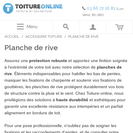
03 66 72 16 81
(Lun.
Vend. 8h-18h)
Menu
ACCUEIL
/
ACCESSOIRE TOITURE
/
PLANCHE DE RIVE
Planche de rive
Assurez une
protection robuste
et apportez une finition soignée
à l'extrémité de votre toit avec notre sélection de
planches de
rive
. Éléments indispensables pour habiller les bas de pentes,
masquer les fixations de charpente et soutenir vos fixations de
gouttières, les planches de rive protègent durablement vos bois
de structure contre la pluie et le vent. Chez Toiture-online, nous
privilégions des solutions à
haute durabilité
et esthétiques pour
garantir une excellente résistance aux intempéries et un parfait
alignement en bordure de toit.
Pour une pose professionnelle, n'oubliez pas de soigner les
fixations et les raccordements d'angles, et de consulter notre