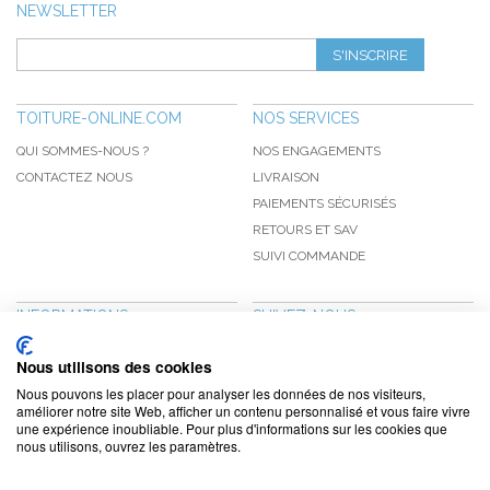
NEWSLETTER
S'INSCRIRE
TOITURE-ONLINE.COM
NOS SERVICES
QUI SOMMES-NOUS ?
NOS ENGAGEMENTS
CONTACTEZ NOUS
LIVRAISON
PAIEMENTS SÉCURISÉS
RETOURS ET SAV
SUIVI COMMANDE
INFORMATIONS
SUIVEZ-NOUS
NOUVEAUTÉS
PINTEREST
Nous utilisons des cookies
PROMOTIONS
FACEBOOK
Nous pouvons les placer pour analyser les données de nos visiteurs,
CGV
NOTRE BLOG
améliorer notre site Web, afficher un contenu personnalisé et vous faire vivre
une expérience inoubliable. Pour plus d'informations sur les cookies que
CONFIDENTIALITÉ
nous utilisons, ouvrez les paramètres.
MENTIONS LÉGALES