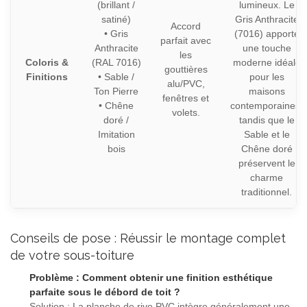
(brillant /
lumineux. Le
satiné)
Gris Anthracite
Accord
• Gris
(7016) apporte
parfait avec
Anthracite
une touche
les
Coloris &
(RAL 7016)
moderne idéale
gouttières
Finitions
• Sable /
pour les
alu/PVC,
Ton Pierre
maisons
fenêtres et
• Chêne
contemporaines,
volets.
doré /
tandis que le
Imitation
Sable et le
bois
Chêne doré
préservent le
charme
traditionnel.
Conseils de pose : Réussir le montage complet
de votre sous-toiture
Problème : Comment obtenir une finition esthétique
parfaite sous le débord de toit ?
Solution : La planche de rive PVC intègre généralement une