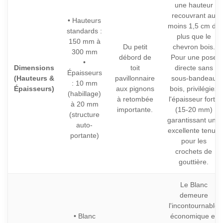
une hauteur
recouvrant au
• Hauteurs
moins 1,5 cm de
standards :
plus que le
150 mm à
Du petit
chevron bois.
300 mm
débord de
Pour une pose
•
Dimensions
toit
directe sans
Épaisseurs
(Hauteurs &
pavillonnaire
sous-bandeau
: 10 mm
Épaisseurs)
aux pignons
bois, privilégiez
(habillage)
à retombée
l'épaisseur forte
à 20 mm
importante.
(15-20 mm)
(structure
garantissant une
auto-
excellente tenue
portante)
pour les
crochets de
gouttière.
Le Blanc
demeure
l'incontournable
• Blanc
économique et