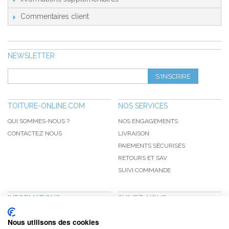
Commentaires client
NEWSLETTER
S'INSCRIRE
TOITURE-ONLINE.COM
NOS SERVICES
QUI SOMMES-NOUS ?
NOS ENGAGEMENTS
CONTACTEZ NOUS
LIVRAISON
PAIEMENTS SÉCURISÉS
RETOURS ET SAV
SUIVI COMMANDE
INFORMATIONS
SUIVEZ-NOUS
NOUVEAUTÉS
PINTEREST
Nous utilisons des cookies
PROMOTIONS
FACEBOOK