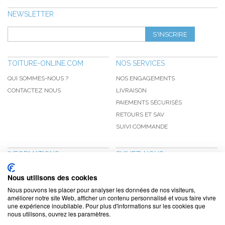
NEWSLETTER
S'INSCRIRE
TOITURE-ONLINE.COM
NOS SERVICES
QUI SOMMES-NOUS ?
NOS ENGAGEMENTS
CONTACTEZ NOUS
LIVRAISON
PAIEMENTS SÉCURISÉS
RETOURS ET SAV
SUIVI COMMANDE
INFORMATIONS
SUIVEZ-NOUS
NOUVEAUTÉS
PINTEREST
Nous utilisons des cookies
PROMOTIONS
FACEBOOK
Nous pouvons les placer pour analyser les données de nos visiteurs,
CGV
NOTRE BLOG
améliorer notre site Web, afficher un contenu personnalisé et vous faire vivre
une expérience inoubliable. Pour plus d'informations sur les cookies que
CONFIDENTIALITÉ
nous utilisons, ouvrez les paramètres.
MENTIONS LÉGALES