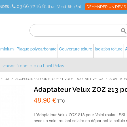
03 66 72 16 81
NDES :
(Lun. Vend. 8h-18h)
DEMANDER UN DEVIS
luminium
Plaque polycarbonate
Couverture toiture
Isolation toiture
A
Livraison à domicile ou Point Relais
VELUX
/
ACCESSOIRES POUR STORE ET VOLET ROULANT VELUX
/
ADAPTATE
Adaptateur Velux ZOZ 213 po
48,90 €
TTC
L'Adaptateur Velux ZOZ 213 pour Volet roulant SSL
avec un volet roulant solaire en déportant la cellule s