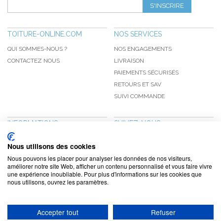
S'INSCRIRE
TOITURE-ONLINE.COM
NOS SERVICES
QUI SOMMES-NOUS ?
NOS ENGAGEMENTS
CONTACTEZ NOUS
LIVRAISON
PAIEMENTS SÉCURISÉS
RETOURS ET SAV
SUIVI COMMANDE
INFORMATIONS
SUIVEZ-NOUS
NOUVEAUTÉS
PINTEREST
Nous utilisons des cookies
PROMOTIONS
FACEBOOK
Nous pouvons les placer pour analyser les données de nos visiteurs,
CGV
NOTRE BLOG
améliorer notre site Web, afficher un contenu personnalisé et vous faire vivre
une expérience inoubliable. Pour plus d'informations sur les cookies que
CONFIDENTIALITÉ
nous utilisons, ouvrez les paramètres.
MENTIONS LÉGALES
Accepter tout
Refuser