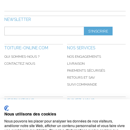
NEWSLETTER
S'INSCRIRE
TOITURE-ONLINE.COM
NOS SERVICES
QUI SOMMES-NOUS ?
NOS ENGAGEMENTS
CONTACTEZ NOUS
LIVRAISON
PAIEMENTS SÉCURISÉS
RETOURS ET SAV
SUIVI COMMANDE
INFORMATIONS
SUIVEZ-NOUS
NOUVEAUTÉS
PINTEREST
Nous utilisons des cookies
PROMOTIONS
FACEBOOK
Nous pouvons les placer pour analyser les données de nos visiteurs,
CGV
NOTRE BLOG
améliorer notre site Web, afficher un contenu personnalisé et vous faire vivre