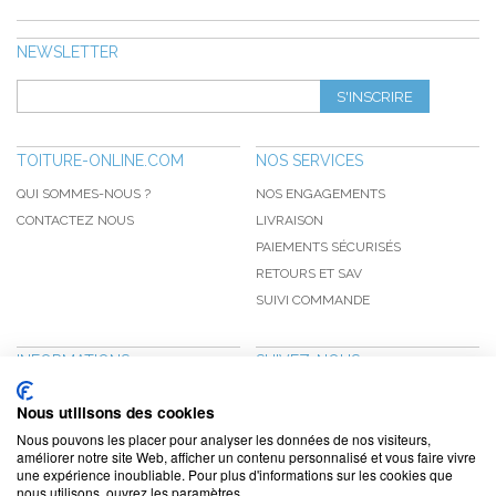
NEWSLETTER
S'INSCRIRE
TOITURE-ONLINE.COM
NOS SERVICES
QUI SOMMES-NOUS ?
NOS ENGAGEMENTS
CONTACTEZ NOUS
LIVRAISON
PAIEMENTS SÉCURISÉS
RETOURS ET SAV
SUIVI COMMANDE
INFORMATIONS
SUIVEZ-NOUS
NOUVEAUTÉS
PINTEREST
Nous utilisons des cookies
PROMOTIONS
FACEBOOK
Nous pouvons les placer pour analyser les données de nos visiteurs,
CGV
NOTRE BLOG
améliorer notre site Web, afficher un contenu personnalisé et vous faire vivre
une expérience inoubliable. Pour plus d'informations sur les cookies que
CONFIDENTIALITÉ
nous utilisons, ouvrez les paramètres.