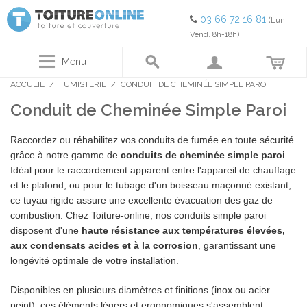
03 66 72 16 81
(Lun.
Vend. 8h-18h)
Menu
ACCUEIL
/
FUMISTERIE
/
CONDUIT DE CHEMINÉE SIMPLE PAROI
Conduit de Cheminée Simple Paroi
Raccordez ou réhabilitez vos conduits de fumée en toute sécurité
grâce à notre gamme de
conduits de cheminée simple paroi
.
Idéal pour le raccordement apparent entre l'appareil de chauffage
et le plafond, ou pour le tubage d'un boisseau maçonné existant,
ce tuyau rigide assure une excellente évacuation des gaz de
combustion. Chez Toiture-online, nos conduits simple paroi
disposent d'une
haute résistance aux températures élevées,
aux condensats acides et à la corrosion
, garantissant une
longévité optimale de votre installation.
Disponibles en plusieurs diamètres et finitions (inox ou acier
peint), ces éléments légers et ergonomiques s'assemblent