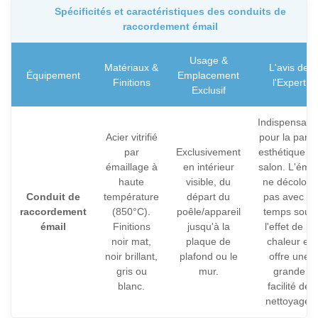
Spécificités et caractéristiques des conduits de
raccordement émail
Usage &
Matériaux &
L'avis de
Équipement
Emplacement
Finitions
l'Expert
Exclusif
Indispensabl
Acier vitrifié
pour la parti
par
Exclusivement
esthétique d
émaillage à
en intérieur
salon. L'émai
haute
visible, du
ne décolore
Conduit de
température
départ du
pas avec le
raccordement
(850°C).
poêle/appareil
temps sous
émail
Finitions
jusqu'à la
l'effet de la
noir mat,
plaque de
chaleur et
noir brillant,
plafond ou le
offre une
gris ou
mur.
grande
blanc.
facilité de
nettoyage.