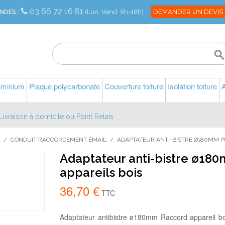
03 66 72 16 81
NDES :
(Lun. Vend. 8h-18h)
DEMANDER UN DEVIS
luminium
Plaque polycarbonate
Couverture toiture
Isolation toiture
A
Livraison à domicile ou Point Relais
/
CONDUIT RACCORDEMENT ÉMAIL
/
ADAPTATEUR ANTI-BISTRE Ø180MM 
Adaptateur anti-bistre ø18
appareils bois
36,70 €
TTC
Adaptateur antibistre ø180mm Raccord appareil bois 