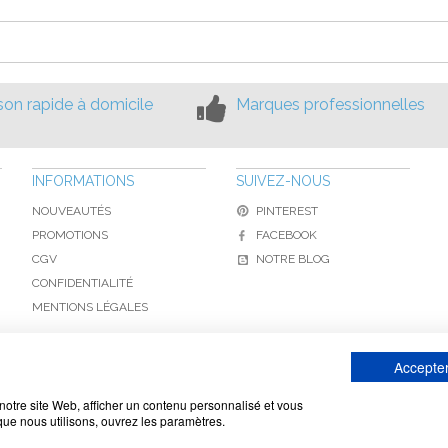
ison rapide à domicile
Marques professionnelles
INFORMATIONS
SUIVEZ-NOUS
NOUVEAUTÉS
PINTEREST
PROMOTIONS
FACEBOOK
CGV
NOTRE BLOG
CONFIDENTIALITÉ
MENTIONS LÉGALES
Accepter
www.toiture-online.com © 2010-2026 / Agymat SARL
notre site Web, afficher un contenu personnalisé et vous
 que nous utilisons, ouvrez les paramètres.