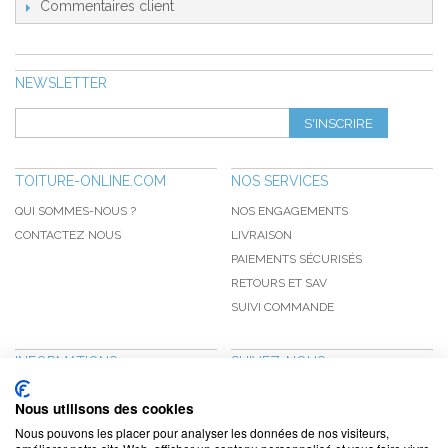
Commentaires client
NEWSLETTER
S'INSCRIRE
TOITURE-ONLINE.COM
NOS SERVICES
QUI SOMMES-NOUS ?
NOS ENGAGEMENTS
CONTACTEZ NOUS
LIVRAISON
PAIEMENTS SÉCURISÉS
RETOURS ET SAV
SUIVI COMMANDE
INFORMATIONS
SUIVEZ-NOUS
NOUVEAUTÉS
PINTEREST
Nous utilisons des cookies
PROMOTIONS
FACEBOOK
Nous pouvons les placer pour analyser les données de nos visiteurs,
CGV
NOTRE BLOG