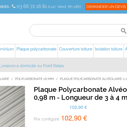
03 66 72 16 81
NDES :
(Lun. Vend. 8h-18h)
DEMANDER UN DEVIS
luminium
Plaque polycarbonate
Couverture toiture
Isolation toiture
A
Livraison à domicile ou Point Relais
LAIRE
/
POLYCARBONATE 16 MM
/
PLAQUE POLYCARBONATE ALVÉOLAIRE 2,1K
Plaque Polycarbonate Alvéol
0,98 m - Longueur de 3 à 4 
102,90 €
102,90 €
Prix configuré: