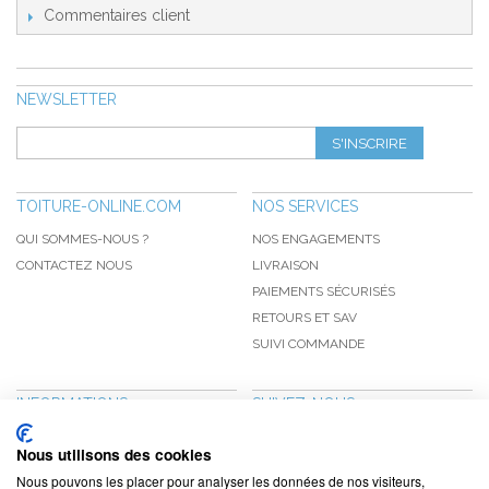
Commentaires client
NEWSLETTER
S'INSCRIRE
TOITURE-ONLINE.COM
NOS SERVICES
QUI SOMMES-NOUS ?
NOS ENGAGEMENTS
CONTACTEZ NOUS
LIVRAISON
PAIEMENTS SÉCURISÉS
RETOURS ET SAV
SUIVI COMMANDE
INFORMATIONS
SUIVEZ-NOUS
NOUVEAUTÉS
PINTEREST
Nous utilisons des cookies
PROMOTIONS
FACEBOOK
Nous pouvons les placer pour analyser les données de nos visiteurs,