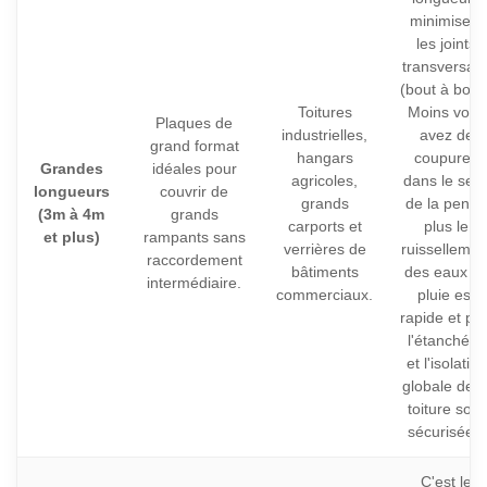
minimisent
les joints
transversau
(bout à bout)
Toitures
Moins vous
Plaques de
industrielles,
avez de
grand format
hangars
coupures
Grandes
idéales pour
agricoles,
dans le sen
longueurs
couvrir de
grands
de la pente,
(3m à 4m
grands
carports et
plus le
et plus)
rampants sans
verrières de
ruissellemen
raccordement
bâtiments
des eaux d
intermédiaire.
commerciaux.
pluie est
rapide et plu
l'étanchéité
et l'isolation
globale de l
toiture sont
sécurisées.
C'est le