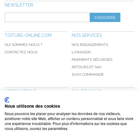
NEWSLETTER
S'INSCRIRE
TOITURE-ONLINE.COM
NOS SERVICES
QUI SOMMES-NOUS ?
NOS ENGAGEMENTS
CONTACTEZ NOUS
LIVRAISON
PAIEMENTS SÉCURISÉS
RETOURS ET SAV
SUIVI COMMANDE
INFORMATIONS
SUIVEZ-NOUS
NOUVEAUTÉS
PINTEREST
Nous utilisons des cookies
PROMOTIONS
FACEBOOK
Nous pouvons les placer pour analyser les données de nos visiteurs,
CGV
NOTRE BLOG
améliorer notre site Web, afficher un contenu personnalisé et vous faire vivre
une expérience inoubliable. Pour plus d'informations sur les cookies que
CONFIDENTIALITÉ
nous utilisons, ouvrez les paramètres.
MENTIONS LÉGALES