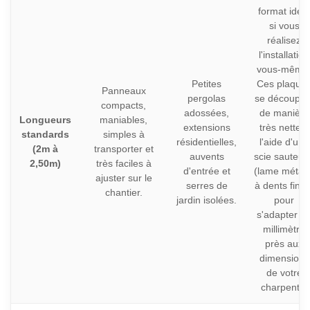
format idéal
si vous
réalisez
l'installation
vous-même
Petites
Ces plaque
Panneaux
pergolas
se découpen
compacts,
adossées,
de manière
Longueurs
maniables,
extensions
très nette à
standards
simples à
résidentielles,
l'aide d'une
(2m à
transporter et
auvents
scie sauteus
2,50m)
très faciles à
d'entrée et
(lame métau
ajuster sur le
serres de
à dents fines
chantier.
jardin isolées.
pour
s'adapter a
millimètre
près aux
dimensions
de votre
charpente.