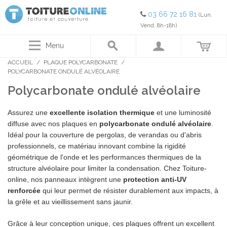
03 66 72 16 81
(Lun.
Vend. 8h-18h)
Menu
ACCUEIL
/
PLAQUE POLYCARBONATE
/
POLYCARBONATE ONDULÉ ALVÉOLAIRE
Polycarbonate ondulé alvéolaire
Assurez une
excellente isolation thermique
et une luminosité
diffuse avec nos plaques en
polycarbonate ondulé alvéolaire
.
Idéal pour la couverture de pergolas, de verandas ou d'abris
professionnels, ce matériau innovant combine la rigidité
géométrique de l'onde et les performances thermiques de la
structure alvéolaire pour limiter la condensation. Chez Toiture-
online, nos panneaux intègrent une
protection anti-UV
renforcée
qui leur permet de résister durablement aux impacts, à
la grêle et au vieillissement sans jaunir.
Grâce à leur conception unique, ces plaques offrent un excellent