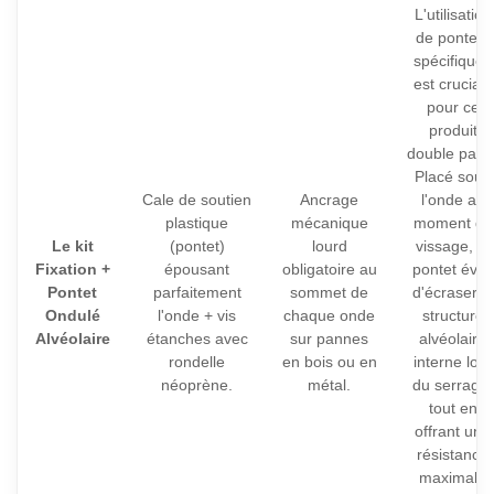
L'utilisation
de pontets
spécifiques
est cruciale
pour ce
produit
double paroi
Placé sous
Cale de soutien
Ancrage
l'onde au
plastique
mécanique
moment du
Le kit
(pontet)
lourd
vissage, le
Fixation +
épousant
obligatoire au
pontet évite
Pontet
parfaitement
sommet de
d'écraser la
Ondulé
l'onde + vis
chaque onde
structure
Alvéolaire
étanches avec
sur pannes
alvéolaire
rondelle
en bois ou en
interne lors
néoprène.
métal.
du serrage,
tout en
offrant une
résistance
maximale