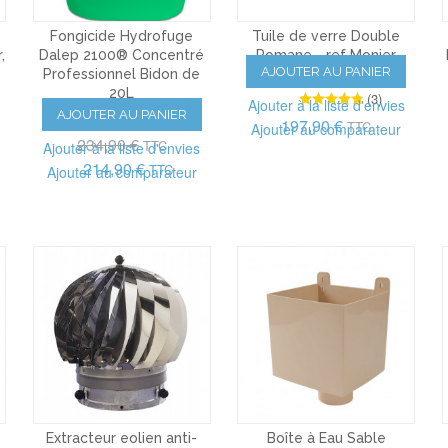
Fongicide Hydrofuge
Tuile de verre Double
,
Dalep 2100® Concentré
Romane - ref Monier
AJOUTER AU PANIER
Professionnel Bidon de
DR555, carton de 6 U
20L
(3)
Ajouter à la liste d'envies
AJOUTER AU PANIER
(60)
197,90 €
TTC
Ajouter au comparateur
234,90 €
TTC
Ajouter à la liste d'envies
214,90 €
TTC
Ajouter au comparateur
Extracteur eolien anti-
Boîte à Eau Sable