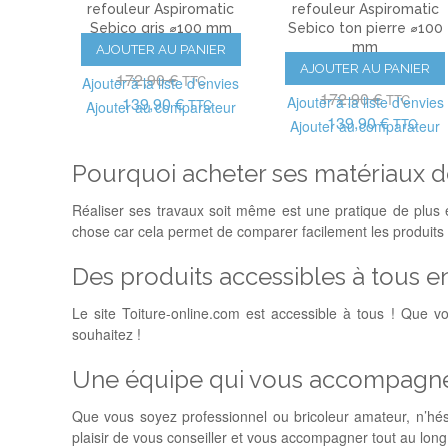
refouleur Aspiromatic
refouleur Aspiromatic
Sebico gris ⌀100 mm
Sebico ton pierre ⌀100
mm
AJOUTER AU PANIER
(129)
AJOUTER AU PANIER
(84)
172,90 €
TTC
Ajouter à la liste d'envies
172,90 €
TTC
139,90 €
Ajouter à la liste d'envies
TTC
Ajouter au comparateur
139,90 €
TTC
Ajouter au comparateur
Pourquoi acheter ses matériaux de
Réaliser ses travaux soit même est une pratique de plus 
chose car cela permet de comparer facilement les produits e
Des produits accessibles à tous en
Le site Toiture-online.com est accessible à tous ! Que vo
souhaitez !
Une équipe qui vous accompagne t
Que vous soyez professionnel ou bricoleur amateur, n’hési
plaisir de vous conseiller et vous accompagner tout au lon