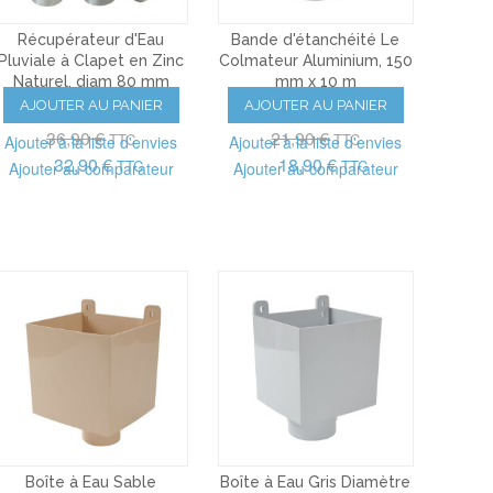
Récupérateur d'Eau
Bande d'étanchéité Le
Pluviale à Clapet en Zinc
Colmateur Aluminium, 150
Naturel, diam 80 mm
mm x 10 m
AJOUTER AU PANIER
AJOUTER AU PANIER
(111)
(2)
36,90 €
21,90 €
TTC
TTC
Ajouter à la liste d'envies
Ajouter à la liste d'envies
32,90 €
18,90 €
TTC
TTC
Ajouter au comparateur
Ajouter au comparateur
Boîte à Eau Sable
Boîte à Eau Gris Diamètre