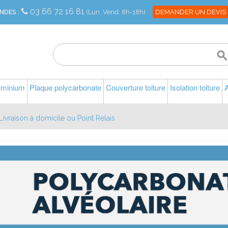
03 66 72 16 81
NDES :
(Lun. Vend. 8h-18h)
DEMANDER UN DEVIS
luminium
Plaque polycarbonate
Couverture toiture
Isolation toiture
A
Livraison à domicile ou Point Relais