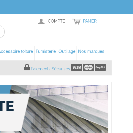
COMPTE
PANIER
ccessoire toiture
Fumisterie
Outillage
Nos marques
Paiements Sécurisés