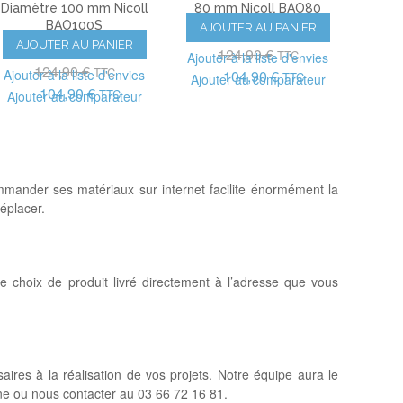
Diamètre 100 mm Nicoll
80 mm Nicoll BAO80
BAO100S
AJOUTER AU PANIER
(6)
AJOUTER AU PANIER
(3)
124,90 €
TTC
Ajouter à la liste d'envies
124,90 €
TTC
Ajouter à la liste d'envies
104,90 €
TTC
Ajouter au comparateur
104,90 €
TTC
Ajouter au comparateur
mmander ses matériaux sur internet facilite énormément la
éplacer.
ge choix de produit livré directement à l’adresse que vous
ires à la réalisation de vos projets. Notre équipe aura le
gne ou nous contacter au 03 66 72 16 81.