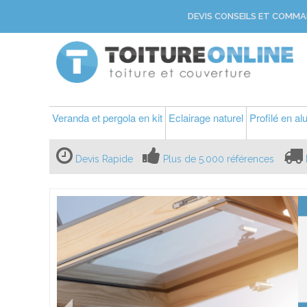
DEVIS CONSEILS ET COMMA
Veranda et pergola en kit
Eclairage naturel
Profilé en a
Devis Rapide
Plus de 5.000 références