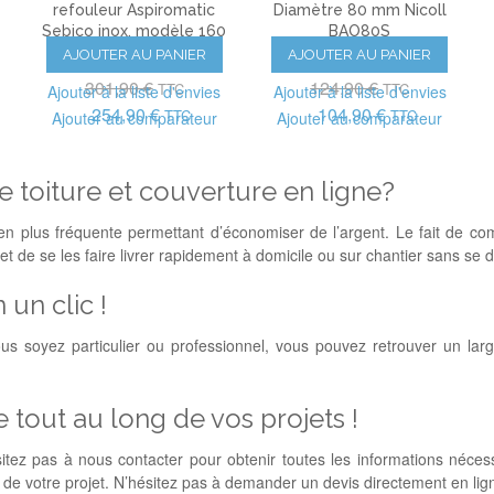
refouleur Aspiromatic
Diamètre 80 mm Nicoll
Sebico inox, modèle 160
BAO80S
AJOUTER AU PANIER
AJOUTER AU PANIER
(47)
(17)
301,90 €
124,90 €
TTC
TTC
Ajouter à la liste d'envies
Ajouter à la liste d'envies
254,90 €
104,90 €
TTC
TTC
Ajouter au comparateur
Ajouter au comparateur
 toiture et couverture en ligne?
en plus fréquente permettant d’économiser de l’argent. Le fait de co
t de se les faire livrer rapidement à domicile ou sur chantier sans se d
 un clic !
us soyez particulier ou professionnel, vous pouvez retrouver un lar
out au long de vos projets !
tez pas à nous contacter pour obtenir toutes les informations nécessa
g de votre projet. N’hésitez pas à demander un devis directement en li