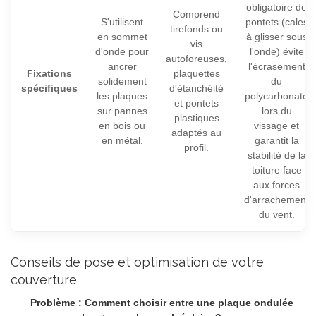
obligatoire de
Comprend
S'utilisent
pontets (cales
tirefonds ou
en sommet
à glisser sous
vis
d'onde pour
l'onde) évite
autoforeuses,
ancrer
l'écrasement
Fixations
plaquettes
solidement
du
spécifiques
d'étanchéité
les plaques
polycarbonate
et pontets
sur pannes
lors du
plastiques
en bois ou
vissage et
adaptés au
en métal.
garantit la
profil.
stabilité de la
toiture face
aux forces
d'arrachement
du vent.
Conseils de pose et optimisation de votre
couverture
Problème : Comment choisir entre une plaque ondulée