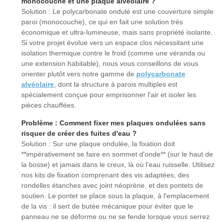
monocouche et une plaque alvéolaire ?
Solution : Le polycarbonate ondulé est une couverture simple
paroi (monocouche), ce qui en fait une solution très
économique et ultra-lumineuse, mais sans propriété isolante.
Si votre projet évolue vers un espace clos nécessitant une
isolation thermique contre le froid (comme une véranda ou
une extension habitable), nous vous conseillons de vous
orienter plutôt vers notre gamme de
polycarbonate
alvéolaire
, dont la structure à parois multiples est
spécialement conçue pour emprisonner l'air et isoler les
pièces chauffées.
Problème : Comment fixer mes plaques ondulées sans
risquer de créer des fuites d'eau ?
Solution : Sur une plaque ondulée, la fixation doit
**impérativement se faire en sommet d'onde** (sur le haut de
la bosse) et jamais dans le creux, là où l'eau ruisselle. Utilisez
nos kits de fixation comprenant des vis adaptées, des
rondelles étanches avec joint néoprène, et des pontets de
soutien. Le pontet se place sous la plaque, à l'emplacement
de la vis : il sert de butée mécanique pour éviter que le
panneau ne se déforme ou ne se fende lorsque vous serrez