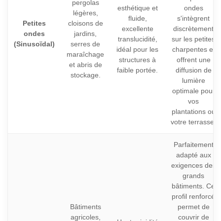
pergolas
esthétique et
ondes
légères,
fluide,
s'intègrent
Petites
cloisons de
excellente
discrètement
ondes
jardins,
translucidité,
sur les petites
(Sinusoïdal)
serres de
idéal pour les
charpentes et
maraîchage
structures à
offrent une
et abris de
faible portée.
diffusion de
stockage.
lumière
optimale pour
vos
plantations ou
votre terrasse.
Parfaitement
adapté aux
exigences des
grands
bâtiments. Ce
profil renforcé
Bâtiments
permet de
agricoles,
couvrir de