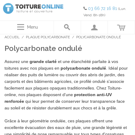
03 66 72 16 81
(Lun.
Vend. 8h-18h)
Menu
ACCUEIL
/
PLAQUE POLYCARBONATE
/
POLYCARBONATE ONDULÉ
Polycarbonate ondulé
Assurez une
grande clarté
et une étanchéité parfaite à vos
toitures avec nos plaques en
polycarbonate ondulé
. Idéal pour
réaliser des puits de lumière ou couvrir des abris de jardin, des
carports et des bâtiments agricoles, ce profilé ondulé s'associe
facilement aux plaques opaques traditionnelles. Chez Toiture-
online, nos plaques disposent d'une
protection anti-UV
renforcée
qui leur permet de conserver leur transparence face
au soleil et de résister durablement aux chocs et à la grêle.
Grâce à leur géométrie ondulée, ces plaques offrent une
excellente évacuation des eaux de pluie, une grande légèreté et
une simplicité de pose remarquable sur tous types d'ossatures.