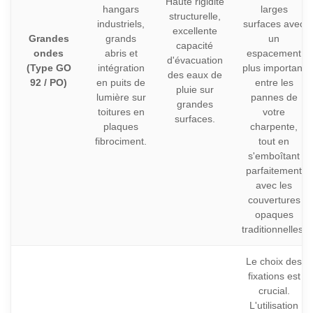
Haute rigidité
hangars
larges
structurelle,
industriels,
surfaces avec
excellente
Grandes
grands
un
capacité
ondes
abris et
espacement
d'évacuation
(Type GO
intégration
plus important
des eaux de
92 / PO)
en puits de
entre les
pluie sur
lumière sur
pannes de
grandes
toitures en
votre
surfaces.
plaques
charpente,
fibrociment.
tout en
s'emboîtant
parfaitement
avec les
couvertures
opaques
traditionnelles.
Le choix des
fixations est
crucial.
L'utilisation